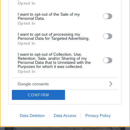
grant or deny consent to Google and its third-party tags to
κόσμου - Χτίστηκε πριν από 8.000 χρόνια,
Opted In
use your data for below specified purposes in below Google
φωτογραφίες
consent section.
I want to opt-out of the Sale of my
Το φρούριο βρίσκεται σε αμμώδη περιοχή, γεγονός
Personal Data.
που υποδηλώνει ότι η τοποθεσία επιλέχθηκε από
Opted In
κυνηγούς-τροφοσυλλέκτες
I want to opt-out of processing my
Personal Data for Targeted Advertising.
Opted In
I want to opt-out of Collection, Use,
Retention, Sale, and/or Sharing of my
Personal Data that Is Unrelated with the
Purposes for which it was collected.
Opted In
Google consents
CONFIRM
Data Deletion
Data Access
Privacy Policy