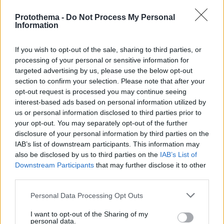
Protothema -
Do Not Process My Personal
Information
If you wish to opt-out of the sale, sharing to third parties, or
processing of your personal or sensitive information for
targeted advertising by us, please use the below opt-out
section to confirm your selection. Please note that after your
opt-out request is processed you may continue seeing
interest-based ads based on personal information utilized by
us or personal information disclosed to third parties prior to
your opt-out. You may separately opt-out of the further
disclosure of your personal information by third parties on the
IAB’s list of downstream participants. This information may
also be disclosed by us to third parties on the
IAB’s List of
Downstream Participants
that may further disclose it to other
third parties.
Please note that this website/app uses one or more Google
Personal Data Processing Opt Outs
services and may gather and store information including but
32
09.12.2023, 17:14
not limited to your visit or usage behaviour. You may click to
I want to opt-out of the Sharing of my
Ανακαλύφθηκε στη Σιβηρία το αρχαιότερο φρούριο του
personal data.