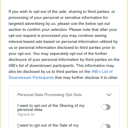
If you wish to opt-out of the sale, sharing to third parties, or
processing of your personal or sensitive information for
targeted advertising by us, please use the below opt-out
section to confirm your selection. Please note that after your
opt-out request is processed you may continue seeing
interest-based ads based on personal information utilized by
us or personal information disclosed to third parties prior to
your opt-out. You may separately opt-out of the further
disclosure of your personal information by third parties on the
IAB’s list of downstream participants. This information may
also be disclosed by us to third parties on the
IAB’s List of
Downstream Participants
that may further disclose it to other
third parties.
3
24.08.2021, 15:08
Please note that this website/app uses one or more Google
Personal Data Processing Opt Outs
Φορολογικές δηλώσεις: Δεν υπάρχει περιθώριο για
services and may gather and store information including but
παράταση λέει ο Σταϊκούρας
not limited to your visit or usage behaviour. You may click to
I want to opt-out of the Sharing of my
personal data.
Ο υπουργός Οικονομικών εξήγησε ότι θα πρέπει να
grant or deny consent to Google and its third-party tags to
Opted In
πραγματοποιηθεί εκκαθάριση του ΕΝΦΙΑ - Έχουν
use your data for below specified purposes in below Google
υποβληθεί περίπου 5 εκατομμύρια δηλώσεις
consent section.
I want to opt-out of the Sale of my