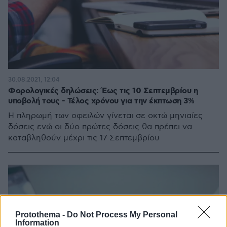
30.08.2021, 12:04
Φορολογικές δηλώσεις: Έως τις 10 Σεπτεμβρίου η
υποβολή τους - Τέλος χρόνου για την έκπτωση 3%
Η πληρωμή των οφειλών γίνεται σε οκτώ μηνιαίες
δόσεις ενώ οι δύο πρώτες δόσεις θα πρέπει να
καταβληθούν μέχρι τις 17 Σεπτεμβρίου
Protothema -
Do Not Process My Personal
Information