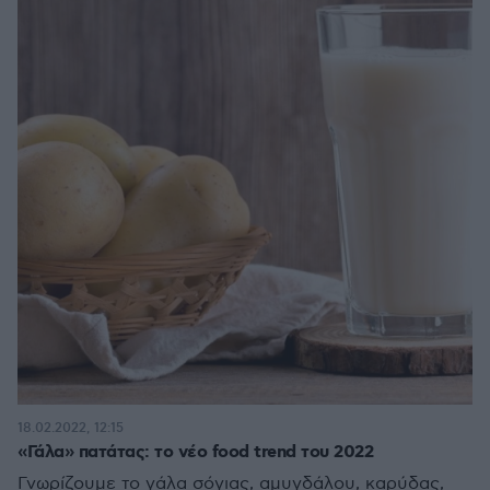
18.02.2022, 12:15
«Γάλα» πατάτας: το νέο food trend του 2022
Γνωρίζουμε το γάλα σόγιας, αμυγδάλου, καρύδας,