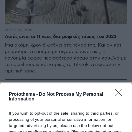
21.12.2021, 18:30
Αυτές είναι οι 11 νέες διατροφικές τάσεις του 2022
Μια ακόμη χρονιά φτάνει στο τέλος της. Και αν κάτι
μπορούμε να πούμε με σιγουριά είναι πως η
πανδημία έφερε περισσότερο κόσμο στην κουζίνα με
τα social media και κυρίως το TilkTok να έχουν την
τιμητική τους
Protothema -
Do Not Process My Personal
Information
If you wish to opt-out of the sale, sharing to third parties, or
processing of your personal or sensitive information for
targeted advertising by us, please use the below opt-out
section to confirm your selection. Please note that after your