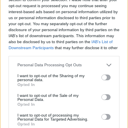
opt-out request is processed you may continue seeing
interest-based ads based on personal information utilized by
us or personal information disclosed to third parties prior to
your opt-out. You may separately opt-out of the further
disclosure of your personal information by third parties on the
IAB’s list of downstream participants. This information may
also be disclosed by us to third parties on the
IAB’s List of
Downstream Participants
that may further disclose it to other
third parties.
Please note that this website/app uses one or more Google
Personal Data Processing Opt Outs
services and may gather and store information including but
not limited to your visit or usage behaviour. You may click to
I want to opt-out of the Sharing of my
personal data.
06.09.2021, 09:00
grant or deny consent to Google and its third-party tags to
Opted In
5 γαστρονομικές τάσεις που ξεχωρίσαμε στα social
use your data for below specified purposes in below Google
media
consent section.
I want to opt-out of the Sale of my
Personal Data.
Όπως είναι φυσικό, μέσα στο Διαδίκτυο
Opted In
κυκλοφορούν και πολλά trends στον τομέα της
γαστρονομίας. Από όλα όσα υπάρχουν μέσα στις
I want to opt-out of processing my
Personal Data for Targeted Advertising.
άπειρες σελίδες κοινωνικής δικτυώσης ξεχωρίσαμε 5
Opted In
trends που αξίζουν τον κόπο και να δοκιμάσετε και