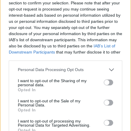
section to confirm your selection. Please note that after your
opt-out request is processed you may continue seeing
interest-based ads based on personal information utilized by
us or personal information disclosed to third parties prior to
your opt-out. You may separately opt-out of the further
disclosure of your personal information by third parties on the
IAB’s list of downstream participants. This information may
also be disclosed by us to third parties on the
IAB’s List of
16.10.2025, 16:00
Downstream Participants
that may further disclose it to other
Η επιστήμη πίσω από τα τέλεια μουστοκούλουρα
third parties.
Από τις χημικές αντιδράσεις της σόδας με τον
Please note that this website/app uses one or more Google
Personal Data Processing Opt Outs
μούστο, μέχρι την καραμελοποίηση που δίνει χρώμα
services and may gather and store information including but
και γεύση, κάθε βήμα είναι μια μικρή αποκάλυψη της
not limited to your visit or usage behaviour. You may click to
I want to opt-out of the Sharing of my
personal data.
επιστήμης των τροφίμων
grant or deny consent to Google and its third-party tags to
Opted In
use your data for below specified purposes in below Google
consent section.
I want to opt-out of the Sale of my
Personal Data.
Opted In
I want to opt-out of processing my
Personal Data for Targeted Advertising.
Opted In