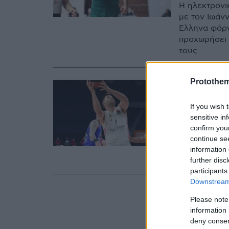
Η ηλεκτρονι
με τον Ιωάν
Έλληνα φόργ
προχωρήσει 
τους
Protothe
23.06.2021, 17:14
Αποσύρ
If you wish 
Ρεάλ, Φ
sensitive in
confirm you
Ο Φελίπε Ρέ
continue se
αγωνίζεται 
information 
ενεργό δράσ
further disc
participants
Downstream 
Please note
information 
deny consent