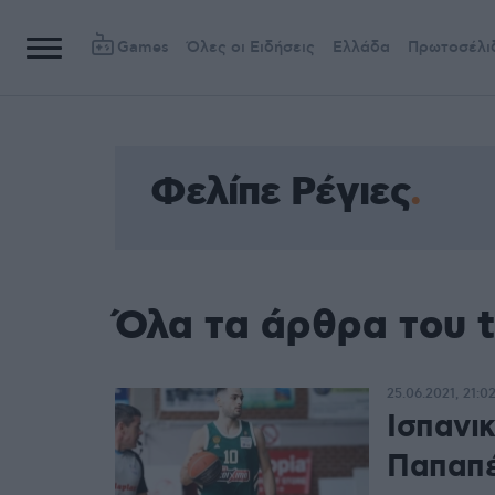
Games
Όλες οι Ειδήσεις
Ελλάδα
Πρωτοσέλι
Φελίπε Ρέγιες
Όλα τα άρθρα του t
25.06.2021, 21:0
Ισπανι
Παπαπέ