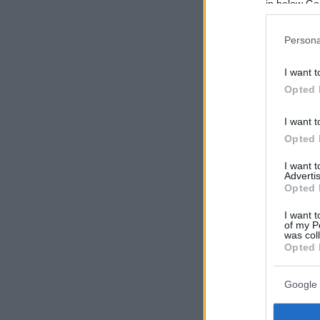
in below Go
Persona
I want t
Opted 
I want t
Opted 
I want 
Advertis
Opted 
I want t
of my P
was col
Opted 
Google 