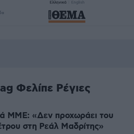
Ελληνικά
English
δα
ag Φελίπε Ρέγιες
2
κά ΜΜΕ: «Δεν προχωράει του
τρου στη Ρεάλ Μαδρίτης»