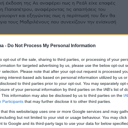
κή έκδοση της As αναφέρει πως η Ρεάλ είχε επαφές
νη Παπαπέτρου, αναφέροντας τις απαιτήσεις του
ουορντ και εξηγώντας πως η περίπτωσή του δεν θα
για τους Μαδριλένους που συνεχίζουν την ενίσχυσή
ma -
Do Not Process My Personal Information
εται ο σπουδαίος αρχηγός της
to opt-out of the sale, sharing to third parties, or processing of your per
ελίπε Ρέγιες
formation for targeted advertising by us, please use the below opt-out s
r selection. Please note that after your opt-out request is processed y
γιες, ο μεγάλος αρχηγός της Ρεάλ Μαδρίτης ο οποίος
eing interest-based ads based on personal information utilized by us or
στους «blancos» από το 2004, αποχωρεί από την
disclosed to third parties prior to your opt-out. You may separately opt-
η έχοντας κατακτήσει 22 τίτλους με τη «Βασίλισσα»
losure of your personal information by third parties on the IAB’s list of
. This information may also be disclosed by us to third parties on the
IA
Participants
that may further disclose it to other third parties.
 that this website/app uses one or more Google services and may gath
including but not limited to your visit or usage behaviour. You may click 
 to Google and its third-party tags to use your data for below specifi