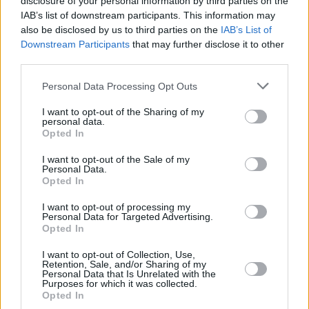
disclosure of your personal information by third parties on the
IAB’s list of downstream participants. This information may
also be disclosed by us to third parties on the
IAB’s List of
Downstream Participants
that may further disclose it to other
third parties.
Please note that this website/app uses one or more Google
Personal Data Processing Opt Outs
services and may gather and store information including but
not limited to your visit or usage behaviour. You may click to
I want to opt-out of the Sharing of my
personal data.
grant or deny consent to Google and its third-party tags to
Opted In
use your data for below specified purposes in below Google
consent section.
I want to opt-out of the Sale of my
Personal Data.
Opted In
I want to opt-out of processing my
Personal Data for Targeted Advertising.
Opted In
I want to opt-out of Collection, Use,
Retention, Sale, and/or Sharing of my
Personal Data that Is Unrelated with the
Purposes for which it was collected.
05.11.2020, 19:03
Opted In
Τι πρέπει να ξέρετε για τον φανταστικό «φίλο» του