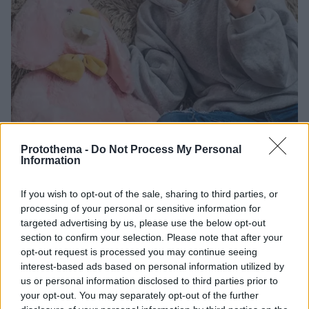
Protothema -
Do Not Process My Personal
Information
24.03.2026, 11:54
Είναι φυσιολογικό να έχει το παιδί φανταστικούς
If you wish to opt-out of the sale, sharing to third parties, or
φίλους; Πότε χρειάζεται προσοχή
processing of your personal or sensitive information for
Πολλά παιδιά έχουν φανταστικούς φίλους. Είναι,
targeted advertising by us, please use the below opt-out
όμως, φυσιολογικό; Δείτε πώς επηρεάζουν την
section to confirm your selection. Please note that after your
ανάπτυξή τους και πότε χρειάζεται προσοχή από τους
opt-out request is processed you may continue seeing
γονείς
interest-based ads based on personal information utilized by
us or personal information disclosed to third parties prior to
your opt-out. You may separately opt-out of the further