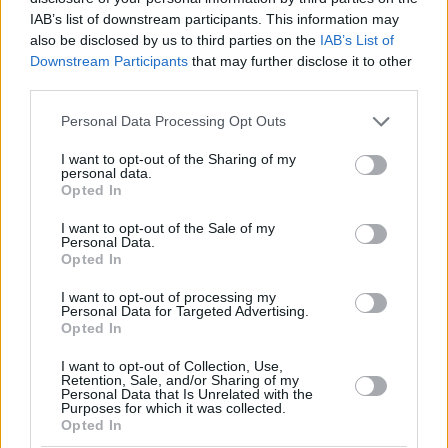
IAB’s list of downstream participants. This information may
also be disclosed by us to third parties on the
IAB’s List of
Downstream Participants
that may further disclose it to other
third parties.
Please note that this website/app uses one or more Google
Personal Data Processing Opt Outs
services and may gather and store information including but
not limited to your visit or usage behaviour. You may click to
I want to opt-out of the Sharing of my
personal data.
grant or deny consent to Google and its third-party tags to
Opted In
use your data for below specified purposes in below Google
consent section.
I want to opt-out of the Sale of my
Personal Data.
Opted In
I want to opt-out of processing my
Personal Data for Targeted Advertising.
Opted In
I want to opt-out of Collection, Use,
Retention, Sale, and/or Sharing of my
Personal Data that Is Unrelated with the
Purposes for which it was collected.
25.12.2020, 22:25
Opted In
Κορωνοϊός: Τα συναισθήματα που κυριαρχούν αυτά τα