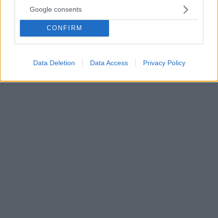
Χριστούγεννα – Ναι, κάτι έχει αλλάξει
Google consents
Ώρες-ώρες είναι σαν να έχει παγώσει ο χρόνος και
να περιμένουμε να ξεκινήσουμε την νέα μας ζωή
CONFIRM
αφού ολοκληρωθεί με επιτυχία η έξοδος μας από την
πανδημία. Ανθρώπινο, μήπως όμως αυτή η πανδημία
είναι μια καλή ευκαιρία για να επαναπροσδιορίσουμε
Data Deletion
Data Access
Privacy Policy
πως θα ήμαστε πραγματικά χαρούμενοι;