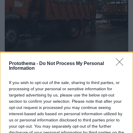
Protothema -
Do Not Process My Personal
106
19.02.2021, 08:35
Information
5η μέρα χωρίς ρεύμα: «Πινγκ πονγκ» οι ευθύνες -
Αδιευκρίνιστο το μέγεθος της βλάβης
If you wish to opt-out of the sale, sharing to third parties, or
Παραμένουν στο σκοτάδι 3.500 νοικοκυριά σε Εκάλη,
processing of your personal or sensitive information for
Διόνυσο, Άγιο Στέφανο, Κρυονέρι, Άνοιξη, Δροσιά
targeted advertising by us, please use the below opt-out
και Κάλαμο - Ανοίγουν τα καταστήματα θερμαντικών
section to confirm your selection. Please note that after your
σωμάτων - Εξώδικο στον ΔΕΔΔΗΕ έστειλε ο Δήμος
opt-out request is processed you may continue seeing
Αγίας Παρασκευής
interest-based ads based on personal information utilized by
us or personal information disclosed to third parties prior to
your opt-out. You may separately opt-out of the further
disclosure of your personal information by third parties on the