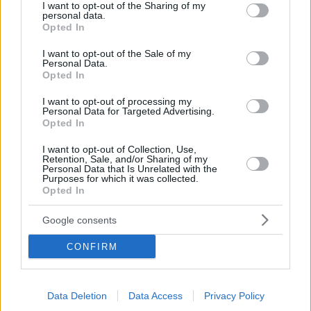
not limited to your visit or usage behaviour. You may click to
I want to opt-out of the Sharing of my
personal data.
Στην 4η θέση η Σαμολαδά στη δισκοβολία και ο
grant or deny consent to Google and its third-party tags to
Opted In
Τζελέπης στο μήκος στο Ευρωπαϊκό πρωτάθλημα του
use your data for below specified purposes in below Google
Τάμπερε
consent section.
I want to opt-out of the Sale of my
Personal Data.
Opted In
I want to opt-out of processing my
Personal Data for Targeted Advertising.
Opted In
I want to opt-out of Collection, Use,
Retention, Sale, and/or Sharing of my
Personal Data that Is Unrelated with the
Purposes for which it was collected.
Opted In
Google consents
CONFIRM
Data Deletion
Data Access
Privacy Policy