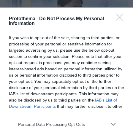
Protothema -
Do Not Process My Personal
Information
If you wish to opt-out of the sale, sharing to third parties, or
processing of your personal or sensitive information for
targeted advertising by us, please use the below opt-out
section to confirm your selection. Please note that after your
opt-out request is processed you may continue seeing
interest-based ads based on personal information utilized by
us or personal information disclosed to third parties prior to
your opt-out. You may separately opt-out of the further
disclosure of your personal information by third parties on the
IAB’s list of downstream participants. This information may
also be disclosed by us to third parties on the
IAB’s List of
Downstream Participants
that may further disclose it to other
third parties.
08.08.2025, 22:14
Please note that this website/app uses one or more Google
Personal Data Processing Opt Outs
Ευρωπαϊκό στίβου Κ20: «Άγγιξαν» το βάθρο Σαμολαδά
services and may gather and store information including but
και Τζελέπης