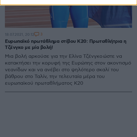
3
18.07.2021, 20:12
Ευρωπαϊκό πρωτάθλημα στίβου Κ20: Πρωταθλήτρια η
Τζένγκο με μία βολή!
Μια βολή αρκούσε για την Ελίνα Τζένγκο ώστε να
κατακτήσει την κορυφή της Ευρώπης στον ακοντισμό
νεανίδων και να ανέβει στο ψηλότερο σκαλί του
βάθρου στο Ταλίν, την τελευταία μέρα του
ευρωπαϊκού πρωταθλήματος Κ20