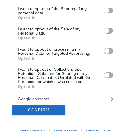
services and may gather and store information including but
Το φιλί Μακρόν - Τρας στην Πράγα και ο... εκνευρισμός
not limited to your visit or usage behaviour. You may click to
I want to opt-out of the Sharing of my
Ερντογάν με την Ελλάδα
personal data.
grant or deny consent to Google and its third-party tags to
Opted In
Παρασκήνια από την Σύνοδο της Ευρωπαϊκής
use your data for below specified purposes in below Google
Πολιτικής Κοινότητας - Ο ξαφνικός έρωτας
consent section.
I want to opt-out of the Sale of my
Βρετανίας – Γαλλίας - «Ο όλο και πιο αυταρχικός
Personal Data.
Opted In
Ερντογάν έβρισε την Ελλάδα» γράφει το Politico - Το
μενού περιελάμβανε λαβράκι, ελάφι και παγωτό με
I want to opt-out of processing my
μαρέγκα
Personal Data for Targeted Advertising.
Opted In
I want to opt-out of Collection, Use,
Retention, Sale, and/or Sharing of my
Personal Data that Is Unrelated with the
Purposes for which it was collected.
Opted In
Google consents
CONFIRM
Data Deletion
Data Access
Privacy Policy