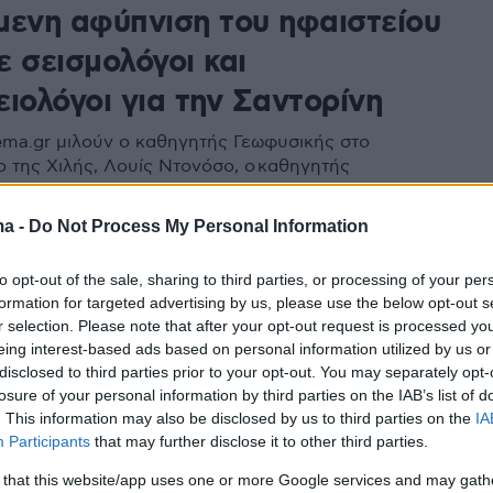
μενη αφύπνιση του ηφαιστείου
νε σεισμολόγοι και
ιολόγοι για την Σαντορίνη
ema.gr μιλούν ο καθηγητής Γεωφυσικής στο
ο της Χιλής, Λουίς Ντονόσο, ο καθηγητής
γίας στο Πανεπιστήμιο του Μάντσεστερ, Μάικ
άλλοι ειδικοί
ma -
Do Not Process My Personal Information
to opt-out of the sale, sharing to third parties, or processing of your per
1
3
formation for targeted advertising by us, please use the below opt-out s
 4,8 Ρίχτερ στην κεντρική
r selection. Please note that after your opt-out request is processed y
α
eing interest-based ads based on personal information utilized by us or
disclosed to third parties prior to your opt-out. You may separately opt-
losure of your personal information by third parties on the IAB’s list of
μετρα δυτικά - βορειοδυτικά του Γκαζιαντέπ το
. This information may also be disclosed by us to third parties on the
IA
ε εστιακό βάθος στα 10 χιλιόμετρα, σύμφωνα με το
Participants
that may further disclose it to other third parties.
ιακό
 that this website/app uses one or more Google services and may gath