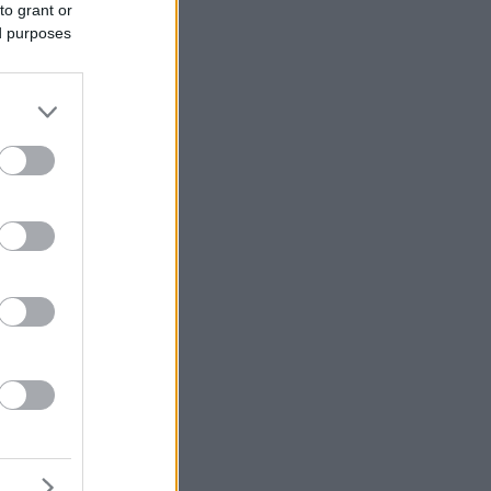
to grant or
ed purposes