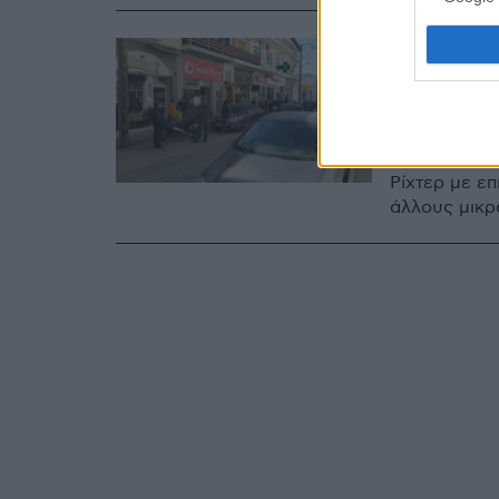
03.03.2021, 13:2
Επιμένε
Ρίχτερ
Το Ευρωμεσο
Ρίχτερ με επ
άλλους μικρ