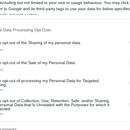
including but not limited to your visit or usage behaviour. You may click 
00
 to Google and its third-party tags to use your data for below specifi
ία: Σεισμός 6,8 Ρίχτερ στα
ogle consent section.
Κεπουλαουάν Μπατού -
l Data Processing Opt Outs
θηκε η προειδοποίηση για
o opt-out of the Sharing of my personal data.
ι (βίντεο)
In
ής δεν υπάρχουν αναφορές για θύματα ή σοβαρές
ς
o opt-out of the Sale of my Personal Data.
In
to opt-out of processing my Personal Data for Targeted
ing.
ς 3,6 Ρίχτερ στα Δερβενοχώρια
In
αισθητός σε όλη την Αθήνα
o opt-out of Collection, Use, Retention, Sale, and/or Sharing
ersonal Data that Is Unrelated with the Purposes for which it
lected.
βάθος ήταν μόλις 2 χιλιόμετρα, σύμφωνα με το
In
ακό Ινστιτούτο - Προηγήθηκε δόνηση 3,1 Ρίχτερ από
ιοχή
consents