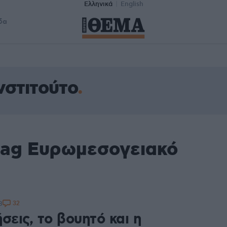
Ελληνικά
English
δα
νστιτούτο
tag Ευρωμεσογειακό
32
8
σεις, το βουητό και η