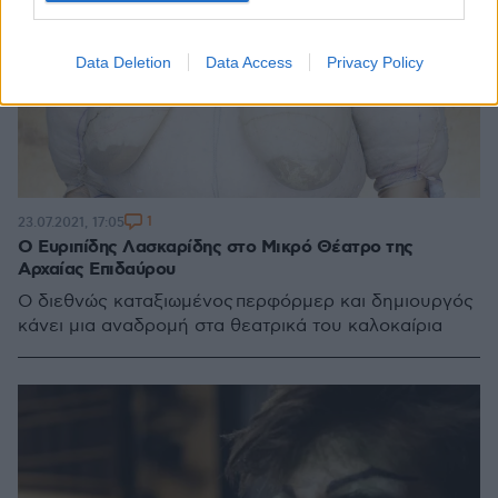
Data Deletion
Data Access
Privacy Policy
1
23.07.2021, 17:05
Ο Ευριπίδης Λασκαρίδης στο Μικρό Θέατρο της
Αρχαίας Επιδαύρου
Ο διεθνώς καταξιωμένος περφόρμερ και δημιουργός
κάνει μια αναδρομή στα θεατρικά του καλοκαίρια