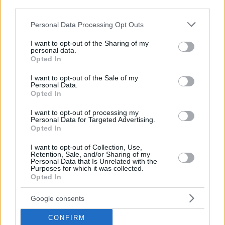
third parties.
Please note that this website/app uses one or more Google
Personal Data Processing Opt Outs
19.11.2021, 11:38
services and may gather and store information including but
Οι «Τιτάνες» του Ευριπίδη Λασκαρίδη καταλαμβάνουν
not limited to your visit or usage behaviour. You may click to
I want to opt-out of the Sharing of my
personal data.
τη σκηνή της Στέγης
grant or deny consent to Google and its third-party tags to
Opted In
use your data for below specified purposes in below Google
Μια παράσταση που επανέρχεται σε μια σκοτεινή
consent section.
I want to opt-out of the Sale of my
εποχή και μιλά για το σκοτάδι αλλά και το φως
Personal Data.
Opted In
I want to opt-out of processing my
Personal Data for Targeted Advertising.
Opted In
I want to opt-out of Collection, Use,
Retention, Sale, and/or Sharing of my
Personal Data that Is Unrelated with the
Purposes for which it was collected.
Opted In
Google consents
CONFIRM