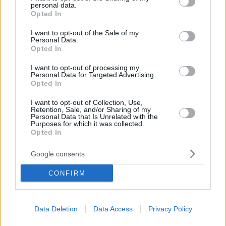
personal data.
να υιοθετήσει τον Άνθιμο
grant or deny consent to Google and its third-party tags to
Opted In
use your data for below specified purposes in below Google
«Ο Κώστας δεν έχει πεθάνει και δεν πρόκειται να
consent section.
I want to opt-out of the Sale of my
πεθάνει ποτέ για κανέναν άνθρωπο», λέει η Εύη
Personal Data.
Καραγιάννη
Opted In
I want to opt-out of processing my
Personal Data for Targeted Advertising.
Opted In
I want to opt-out of Collection, Use,
Retention, Sale, and/or Sharing of my
Personal Data that Is Unrelated with the
Purposes for which it was collected.
Opted In
Google consents
CONFIRM
Data Deletion
Data Access
Privacy Policy