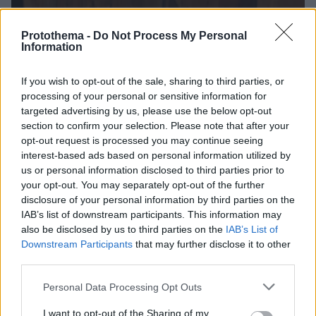
Protothema -
Do Not Process My Personal
Information
If you wish to opt-out of the sale, sharing to third parties, or
processing of your personal or sensitive information for
targeted advertising by us, please use the below opt-out
section to confirm your selection. Please note that after your
opt-out request is processed you may continue seeing
interest-based ads based on personal information utilized by
us or personal information disclosed to third parties prior to
your opt-out. You may separately opt-out of the further
disclosure of your personal information by third parties on the
IAB’s list of downstream participants. This information may
also be disclosed by us to third parties on the
IAB’s List of
Downstream Participants
that may further disclose it to other
third parties.
Please note that this website/app uses one or more Google
Personal Data Processing Opt Outs
services and may gather and store information including but
2
07.07.2020, 13:51
Εύη Καραγιάννη για Κώστα Βουτσά: Με παρακαλούσε
not limited to your visit or usage behaviour. You may click to
I want to opt-out of the Sharing of my