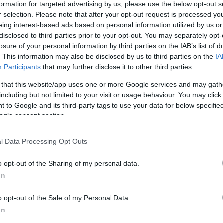
formation for targeted advertising by us, please use the below opt-out s
ons League στην Αλβανία
r selection. Please note that after your opt-out request is processed y
eing interest-based ads based on personal information utilized by us or
σε με τολμηρή φωτογράφιση
disclosed to third parties prior to your opt-out. You may separately opt-
losure of your personal information by third parties on the IAB’s list of
ιο Βαλεντίνο
. This information may also be disclosed by us to third parties on the
IA
Participants
that may further disclose it to other third parties.
τρια της εκπομπής του Champions League στη
λβανία φωτογραφήθηκε με τα εσώρουχα για χάρη του
 that this website/app uses one or more Google services and may gath
τίνου
including but not limited to your visit or usage behaviour. You may click 
 to Google and its third-party tags to use your data for below specifi
ogle consent section.
52
0
νίδα παρουσιάστρια Εύα
l Data Processing Opt Outs
ι δίπλα στους παίκτες της
o opt-out of the Sharing of my personal data.
της στα γήπεδα της Γερμανίας -
In
, φωτογραφίες
o opt-out of the Sale of my Personal Data.
In
του Champions League στη γειτονική Αλβανία φόρεσε
ης Εθνικής της ομάδας και δηλώνει αισιόδοξη για την