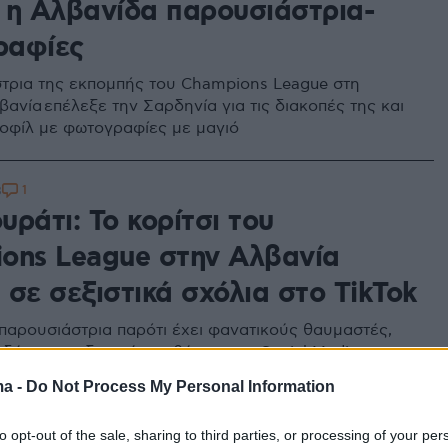
 η Αλβανίδα παρουσιάστρια-
ραφίες
τρια της εκπομπής του Champions League στη
βανία επέλεξε την Σαρδηνία για τις διακοπές της και
ροφίλ με φωτογραφίες με μαγιό
1
8
ράτι: Το κορίτσι του
ons League στην Αλβανία
σε σεξιστικά σχόλια στο TikTok
παρουσιάστρια παρότι έχει φανατικούς θαυμαστές,
 δέχεται σεξιστικές επιθέσεις στα Social Media
ma -
Do Not Process My Personal Information
43
to opt-out of the sale, sharing to third parties, or processing of your per
ράτι: To κορίτσι του