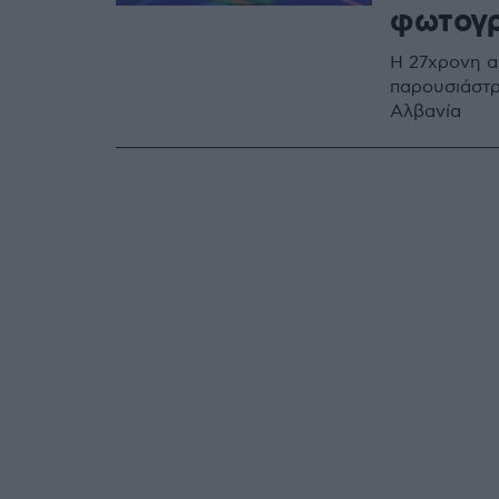
φωτογρ
Η 27χρονη α
παρουσιάστρ
Αλβανία