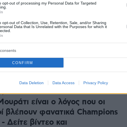
to opt-out of processing my Personal Data for Targeted
το Euro
ing.
In
o opt-out of Collection, Use, Retention, Sale, and/or Sharing
170
ersonal Data that Is Unrelated with the Purposes for which it
νίδα παρουσιάστρια Εύα
lected.
In
ι κάνει διακοπές στην Ελλάδα
ανόλευκο μαγιό
consents
 της παρουσιάστριας με άρωμα Ελλάδας και Mamma
CONFIRM
σιάζει την εκπομπή του Champions League στην
Data Deletion
Data Access
Privacy Policy
13
8
ουράτι είναι ο λόγος που οι
ί βλέπουν φανατικά Champions
- Δείτε βίντεο και