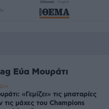
Ελληνικά
English
δα
tag Εύα Μουράτι
59
ράτι: «Γεμίζει» τις μπαταρίες
ν τις μάχες του Champions