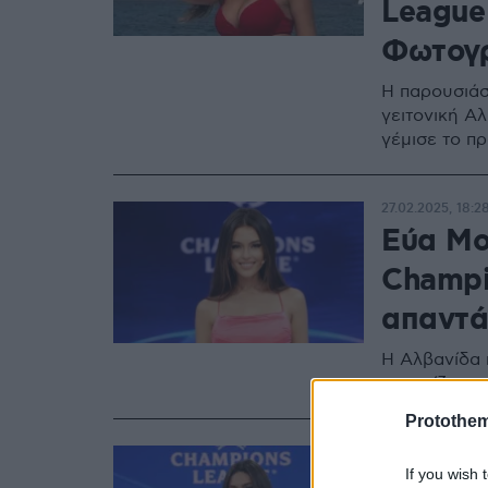
League
Φωτογ
Η παρουσιάσ
γειτονική Αλ
γέμισε το π
27.02.2025, 18:2
Εύα Μου
Champi
απαντά 
Η Αλβανίδα 
συνεχίζει να
Protothe
14.02.2025, 19:19
If you wish 
Εύα Μου