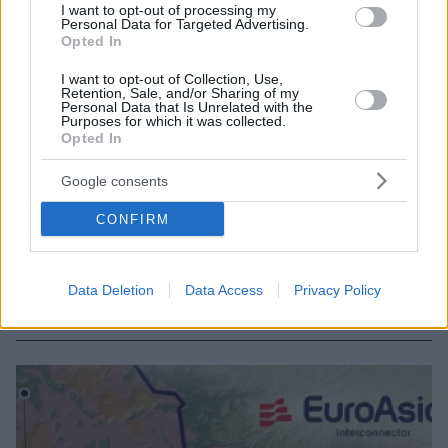
I want to opt-out of processing my
Personal Data for Targeted Advertising.
Opted In
I want to opt-out of Collection, Use,
Retention, Sale, and/or Sharing of my
Personal Data that Is Unrelated with the
Purposes for which it was collected.
Opted In
27.01.2022, 13:30
Google consents
Ο EuroAsia βάζει τέλος στην ενεργειακή απομόνωση
της Κύπρου
CONFIRM
Το ποσό της χορηγίας που εγκρίθηκε για τον
EuroAsia Interconnector είναι το μεγαλύτερο που
έχει εξασφαλιστεί ιστορικά για έργο της Κυπριακής
Data Deletion
Data Access
Privacy Policy
Δημοκρατίας, τόνισε η υπουργός ενέργειας Κύπρου