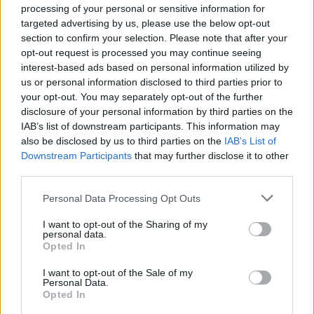
processing of your personal or sensitive information for
Συμφωνία για είσοδο του ΑΔΜΗΕ στην ηλεκτρική
targeted advertising by us, please use the below opt-out
διασύνδεσης Ελλάδας - Κύπρου – Ισραήλ
section to confirm your selection. Please note that after your
Ο ΑΔΜΗΕ θα μπει με ποσοστό 25% στο μετοχικό
opt-out request is processed you may continue seeing
κεφάλαιο της EuroAsia Interconnector – Το έργο θα
interest-based ads based on personal information utilized by
είναι η μεγαλύτερη υποθαλάσσια ηλεκτρική
us or personal information disclosed to third parties prior to
διασύνδεση του κόσμου
your opt-out. You may separately opt-out of the further
disclosure of your personal information by third parties on the
IAB’s list of downstream participants. This information may
also be disclosed by us to third parties on the
IAB’s List of
Downstream Participants
that may further disclose it to other
third parties.
Please note that this website/app uses one or more Google
Personal Data Processing Opt Outs
services and may gather and store information including but
not limited to your visit or usage behaviour. You may click to
I want to opt-out of the Sharing of my
personal data.
grant or deny consent to Google and its third-party tags to
Opted In
use your data for below specified purposes in below Google
consent section.
I want to opt-out of the Sale of my
Personal Data.
Opted In