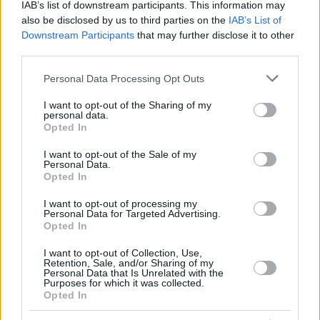
IAB’s list of downstream participants. This information may
also be disclosed by us to third parties on the
IAB’s List of
Downstream Participants
that may further disclose it to other
third parties.
Please note that this website/app uses one or more Google
Personal Data Processing Opt Outs
services and may gather and store information including but
not limited to your visit or usage behaviour. You may click to
I want to opt-out of the Sharing of my
personal data.
grant or deny consent to Google and its third-party tags to
Opted In
use your data for below specified purposes in below Google
consent section.
I want to opt-out of the Sale of my
Personal Data.
Opted In
I want to opt-out of processing my
Personal Data for Targeted Advertising.
Opted In
16.04.2026, 09:51
Ευρωπαϊκό Πανεπιστήμιο Κύπρου: Ακαδημαϊκή Υπεροχή
I want to opt-out of Collection, Use,
με Παγκόσμια Εμβέλεια
Retention, Sale, and/or Sharing of my
Personal Data that Is Unrelated with the
Με σταθερή επένδυση στην καινοτομία, την
Purposes for which it was collected.
Opted In
τεχνολογία και τη διασύνδεση με τη βιομηχανία, το
EUC έχει διαμορφώσει ένα διεθνές ακαδημαϊκό