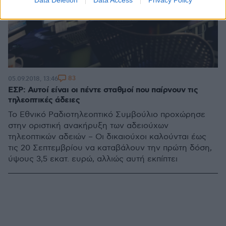
83
05.09.2018, 13:46
ΕΣΡ: Αυτοί είναι οι πέντε σταθμοί που παίρνουν τις
τηλεοπτικές άδειες
Το Εθνικό Ραδιοτηλεοπτικό Συμβούλιο προχώρησε
στην οριστική ανακήρυξη των αδειούχων
τηλεοπτικών αδειών – Οι δικαιούχοι καλούνται έως
τις 20 Σεπτεμβρίου να καταβάλουν την πρώτη δόση,
ύψους 3,5 εκατ. ευρώ, αλλιώς αυτή εκπίπτει