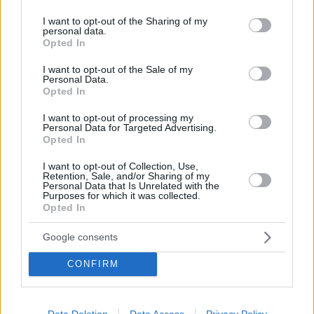
services and may gather and store information including but
των «ραδιοτηλεοπτικών δικών»
not limited to your visit or usage behaviour. You may click to
I want to opt-out of the Sharing of my
personal data.
Οι εκπρόσωποι των φορέων συναντήθηκαν με τον
grant or deny consent to Google and its third-party tags to
Opted In
πρόεδρο του ΕΣΡ Αθανάσιο Κουτρουμάνο – Τόνισαν
use your data for below specified purposes in below Google
ότι ήδη έχουν αναληφθεί πρωτοβουλίες ως προς την
consent section.
I want to opt-out of the Sale of my
εσωτερική πειθαρχική λειτουργία
Personal Data.
Opted In
I want to opt-out of processing my
Personal Data for Targeted Advertising.
Opted In
I want to opt-out of Collection, Use,
Retention, Sale, and/or Sharing of my
Personal Data that Is Unrelated with the
Purposes for which it was collected.
Opted In
Google consents
CONFIRM
Data Deletion
Data Access
Privacy Policy