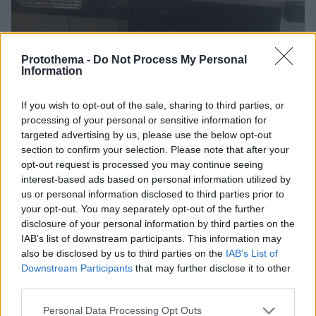
Protothema -
Do Not Process My Personal
Information
If you wish to opt-out of the sale, sharing to third parties, or
processing of your personal or sensitive information for
targeted advertising by us, please use the below opt-out
section to confirm your selection. Please note that after your
opt-out request is processed you may continue seeing
interest-based ads based on personal information utilized by
us or personal information disclosed to third parties prior to
your opt-out. You may separately opt-out of the further
disclosure of your personal information by third parties on the
IAB’s list of downstream participants. This information may
also be disclosed by us to third parties on the
IAB’s List of
Downstream Participants
that may further disclose it to other
third parties.
22.07.2022, 16:41
Please note that this website/app uses one or more Google
Personal Data Processing Opt Outs
Κοινή πρωτοβουλία για να αντιμετωπιστεί το φαινόμενο