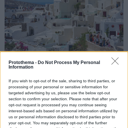
Protothema -
Do Not Process My Personal
Information
21
01.02.2025, 19:24
If you wish to opt-out of the sale, sharing to third parties, or
Συνεδρίασε η Επιτροπή Σεισμικού Κινδύνου για το
processing of your personal or sensitive information for
μπαράζ σεισμών στις Κυκλάδες - Ανησυχία για τις
targeted advertising by us, please use the below opt-out
αλλεπάλληλες δονήσεις
section to confirm your selection. Please note that after your
Έντονη είναι η σεισμική δραστηριότητα τις τελευταίες
opt-out request is processed you may continue seeing
στη θαλάσσια περιοχή της Σαντορίνης και των γύρω
interest-based ads based on personal information utilized by
νησιών καθώς καταγράφονται δεκάδες μικροσεισμοί
us or personal information disclosed to third parties prior to
your opt-out. You may separately opt-out of the further