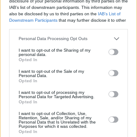
disclosure of your personal information by third parties on the
IAB’s list of downstream participants. This information may
also be disclosed by us to third parties on the
IAB’s List of
Downstream Participants
that may further disclose it to other
third parties.
Please note that this website/app uses one or more Google
Personal Data Processing Opt Outs
services and may gather and store information including but
not limited to your visit or usage behaviour. You may click to
I want to opt-out of the Sharing of my
personal data.
grant or deny consent to Google and its third-party tags to
Opted In
use your data for below specified purposes in below Google
consent section.
I want to opt-out of the Sale of my
Personal Data.
Opted In
I want to opt-out of processing my
Personal Data for Targeted Advertising.
Opted In
I want to opt-out of Collection, Use,
Retention, Sale, and/or Sharing of my
Personal Data that Is Unrelated with the
Purposes for which it was collected.
Opted In
11
29.09.2021, 22:24