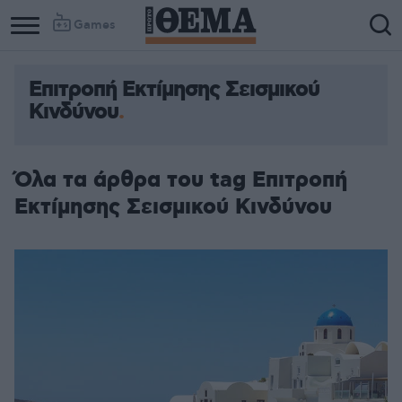
Games
Επιτροπή Εκτίμησης Σεισμικού
Column
Column
Κινδύνου
1
2
Όλα τα άρθρα του tag Επιτροπή
Εκτίμησης Σεισμικού Κινδύνου