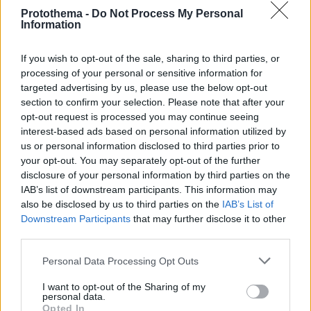
Protothema -
Do Not Process My Personal
Information
If you wish to opt-out of the sale, sharing to third parties, or
30.06.2022, 12:00
processing of your personal or sensitive information for
Τα 4 λαχανικά με αντιφλεγμονώδη δράση που
targeted advertising by us, please use the below opt-out
συστήνονται για επίπεδη κοιλιά
section to confirm your selection. Please note that after your
Τα λαχανικά είναι από τις πιο υγιεινές τροφές που
opt-out request is processed you may continue seeing
μπορούμε να συμπεριλάβουμε στη διατροφή μας.
interest-based ads based on personal information utilized by
Μερικά από αυτά είναι ακόμα πιο θρεπτικά.
us or personal information disclosed to third parties prior to
your opt-out. You may separately opt-out of the further
disclosure of your personal information by third parties on the
IAB’s list of downstream participants. This information may
also be disclosed by us to third parties on the
IAB’s List of
Downstream Participants
that may further disclose it to other
third parties.
Please note that this website/app uses one or more Google
Personal Data Processing Opt Outs
services and may gather and store information including but
not limited to your visit or usage behaviour. You may click to
I want to opt-out of the Sharing of my
personal data.
grant or deny consent to Google and its third-party tags to
Opted In