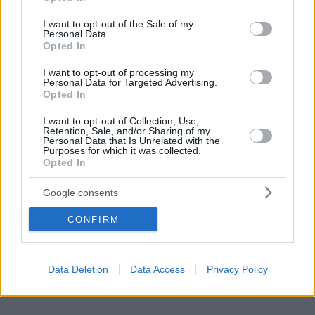
use your data for below specified purposes in below Google
consent section.
I want to opt-out of the Sale of my
Personal Data.
Opted In
I want to opt-out of processing my
Personal Data for Targeted Advertising.
Opted In
I want to opt-out of Collection, Use,
Retention, Sale, and/or Sharing of my
Personal Data that Is Unrelated with the
Purposes for which it was collected.
Opted In
04.07.2021, 14:00
20 υγιεινές συνήθειες για να αποκτήσετε επίπεδη κοιλιά
Google consents
(VOL 2)
CONFIRM
Δεν υπάρχουν μαγικοί τρόποι για να χάσετε βάρος
στην περιοχή της κοιλιάς. Χρειάζεται μια αλλαγή σε
διάφορες… κακές συνήθειες που μπορεί να έχετε
είτε στο διατροφικό σας πρόγραμμα είτε στον χρόνο
Data Deletion
Data Access
Privacy Policy
που αφιερώνετε στην άσκηση.