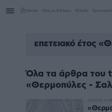
Games
Όλες οι Ειδήσεις
Ελλάδα
Πρωτοσέλι
επετειακό έτος «
Όλα τα άρθρα του t
«Θερμοπύλες - Σαλ
23.11.2020, 15:04
«Θερμο