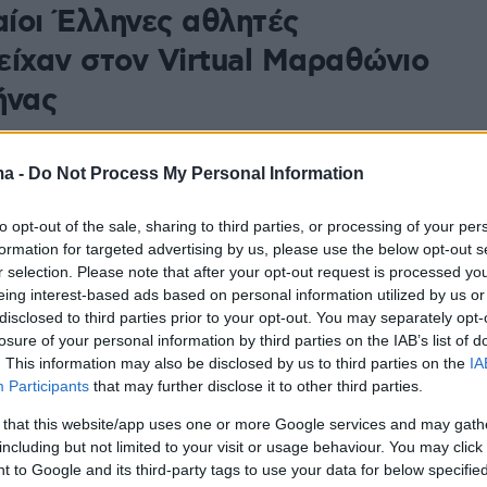
ίοι Έλληνες αθλητές
είχαν στον Virtual Μαραθώνιο
ήνας
όσκληση της Προέδρου του Επετειακού Έτους
-Σαλαμίνα 2020», Μαριάννας Β. Βαρδινογιάννη, σε
ma -
Do Not Process My Personal Information
με τον ΣΕΓΑΣ
to opt-out of the sale, sharing to third parties, or processing of your per
formation for targeted advertising by us, please use the below opt-out s
2
r selection. Please note that after your opt-out request is processed y
να Βαρδινογιάννη: «Τιμάμε
eing interest-based ads based on personal information utilized by us or
disclosed to third parties prior to your opt-out. You may separately opt-
ρογόνους μας, αλλά τώρα
losure of your personal information by third parties on the IAB’s list of
αιότητα έχουν οι σύγχρονοι
. This information may also be disclosed by us to third parties on the
IA
Participants
that may further disclose it to other third parties.
»
 that this website/app uses one or more Google services and may gath
τριούνται σε ασθενείς που γίνονται καλά»
including but not limited to your visit or usage behaviour. You may click 
ει με νόημα
 to Google and its third-party tags to use your data for below specifi