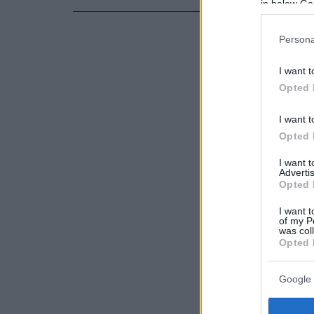
in below Go
Persona
I want t
Opted 
I want t
Opted 
I want 
Advertis
Opted 
I want t
of my P
was col
Opted 
Google 