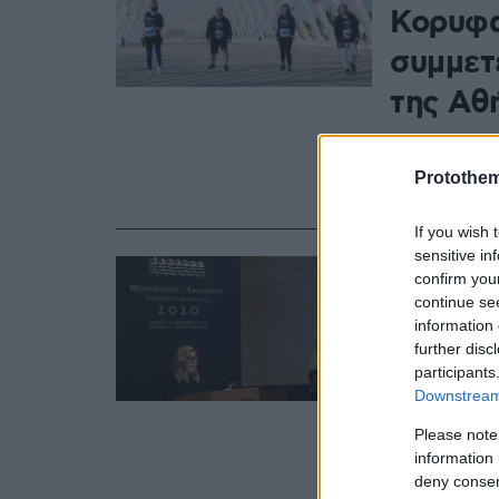
Κορυφα
συμμετ
της Αθ
Μετά από πρ
«Θερμοπύλες
Protothe
συνεργασία 
If you wish 
sensitive in
01.04.2020, 20:4
confirm you
Μαριάν
continue se
information 
τους π
further disc
προτερ
participants
Downstream 
ήρωες
Please note
«Οι νίκες με
information 
υποργραμμίζ
deny consent