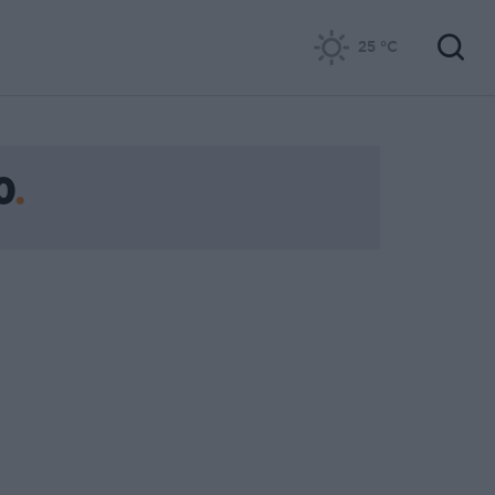
25
°C
0