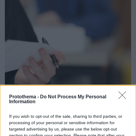
Protothema -
Do Not Process My Personal
Information
If you wish to opt-out of the sale, sharing to third parties, or
processing of your personal or sensitive information for
19.05.2025, 08:19
targeted advertising by us, please use the below opt-out
Ξεκινούν σήμερα οι ενδοσχολικές εξετάσεις στα Λύκεια
section to confirm your selection. Please note that after your