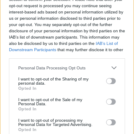
opt-out request is processed you may continue seeing
Το 50% των θεμάτων προέρχεται από την Τράπεζα
interest-based ads based on personal information utilized by
Θεμάτων
us or personal information disclosed to third parties prior to
your opt-out. You may separately opt-out of the further
disclosure of your personal information by third parties on the
IAB’s list of downstream participants. This information may
also be disclosed by us to third parties on the
IAB’s List of
Downstream Participants
that may further disclose it to other
third parties.
Please note that this website/app uses one or more Google
Personal Data Processing Opt Outs
services and may gather and store information including but
not limited to your visit or usage behaviour. You may click to
I want to opt-out of the Sharing of my
personal data.
grant or deny consent to Google and its third-party tags to
Opted In
use your data for below specified purposes in below Google
consent section.
I want to opt-out of the Sale of my
Personal Data.
Opted In
I want to opt-out of processing my
Personal Data for Targeted Advertising.
Opted In