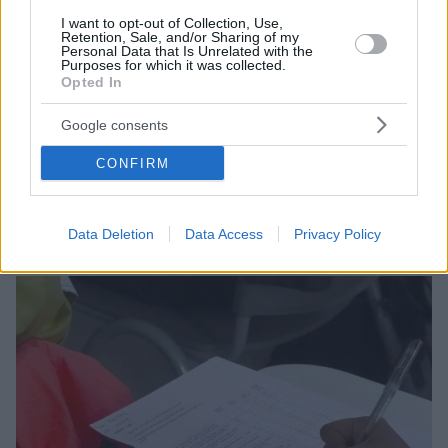
I want to opt-out of Collection, Use,
Retention, Sale, and/or Sharing of my
Personal Data that Is Unrelated with the
Purposes for which it was collected.
Opted In
1
08.11.2023, 15:46
Υπουργείο Παιδείας: Ξεκινά η λειτουργία ψηφιακής
Google consents
πλατφόρμας για τις καταγγελίες βίαιων περιστατικών
στα σχολεία
CONFIRM
Συγκροτήθηκε επιστημονική επιτροπή για την
αντιμετώπιση περιστατικών ενδοσχολικής βίας - Ποια
είναι η αποστολή της
Data Deletion
Data Access
Privacy Policy