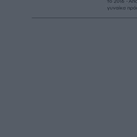
το 2016 - Απ
γυναίκα πρ