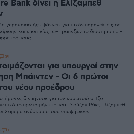
re Bank δίνει η Ελίζαμπεθ
ν
δα γερουσιαστής «ψάχνει» για τυχόν παραλείψεις σε
είρισης και εποπτείας των τραπεζών το διάστημα πριν
άρρευσή τους
39
τοιμάζονται για υπουργοί στην
ηση Μπάιντεν - Οι 6 πρώτοι
 του νέου προέδρου
ιστήμονες διεμήνυσε για τον κορωνοϊό ο Τζο
Ενωτικό το πρώτο μήνυμά του - Σούζαν Ράις, Ελίζαμπεθ
ρι Σάμερς ανάμεσα στους υποψήφιους
1
4