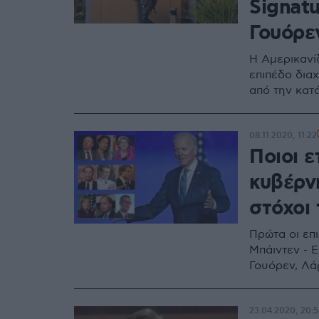
Signatu
Γουόρε
Η Αμερικανί
επιπέδο διαχ
από την κατ
08.11.2020, 11:22
Ποιοι ε
κυβέρν
στόχοι
Πρώτα οι επ
Μπάιντεν - 
Γουόρεν, Λά
23.04.2020, 20:5