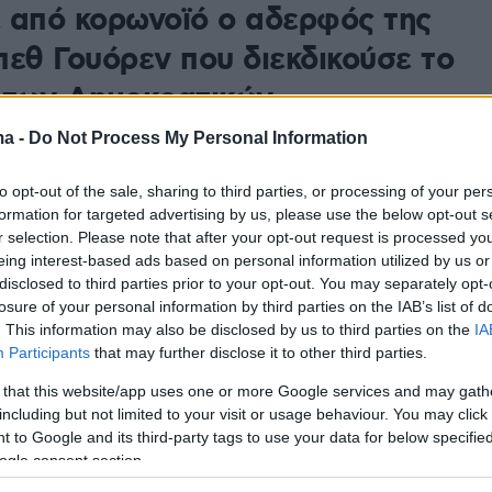
 από κορωνοϊό ο αδερφός της
πεθ Γουόρεν που διεκδικούσε το
 των Δημοκρατικών
ma -
Do Not Process My Personal Information
ίχε επικρίνει σφοδρά τους χειρισμούς του προέδρου
αμπ στην αντιμετώπιση της πανδημίας του κορωνοϊού
to opt-out of the sale, sharing to third parties, or processing of your per
formation for targeted advertising by us, please use the below opt-out s
0
r selection. Please note that after your opt-out request is processed y
ς Δημοκρατικών: Η αποχώρηση
eing interest-based ads based on personal information utilized by us or
disclosed to third parties prior to your opt-out. You may separately opt-
υόρεν από την προεκλογική
losure of your personal information by third parties on the IAB’s list of
. This information may also be disclosed by us to third parties on the
IA
 ευνοεί τον Μπάιντεν
Participants
that may further disclose it to other third parties.
του Τζο Μπάιντεν αυξήθηκε κατά 7% μετά την
 that this website/app uses one or more Google services and may gath
ης Ελίζαμπεθ Γουόρεν
including but not limited to your visit or usage behaviour. You may click 
 to Google and its third-party tags to use your data for below specifi
ogle consent section.
1
6