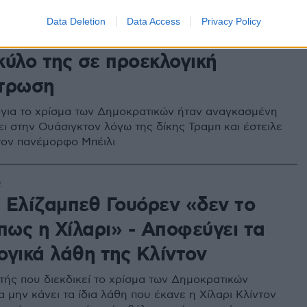
6
Data Deletion
Data Access
Privacy Policy
 γερουσιαστής Γουόρεν έστειλε
σκύλο της σε προεκλογική
τρωση
για το χρίσμα των Δημοκρατικών ήταν αναγκασμένη
ει στην Ουάσιγκτον λόγω της δίκης Τραμπ και έστειλε
τον πανέμορφο Μπέιλι
2
 Ελίζαμπεθ Γουόρεν «δεν το
πως η Χίλαρι» - Αποφεύγει τα
ογικά λάθη της Κλίντον
τής που διεκδικεί το χρίσμα των Δημοκρατικών
 μην κάνει τα ίδια λάθη που έκανε η Χίλαρι Κλίντον