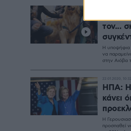
31.01.2020, 22:3
ΗΠΑ: Η
τον... 
συγκέν
Η υποψήφια 
να παραμείν
στην Αιόβα 
22.01.2020, 10:3
ΗΠΑ: Η
κάνει ό
προεκλ
Η Γερουσιασ
προσπαθεί να