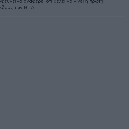
οφεύγει να αναφέρει ότι θέλει να γίνει η πρώτη
όεδρος των ΗΠΑ