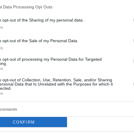
 Δημοκρατικών: Εκτός κούρσας
l Data Processing Opt Outs
Ελίζαμπεθ Γουόρεν
o opt-out of the Sharing of my personal data.
α της Γουόρεν τελείωσε, γράφει η εφημερίδα New
In
επικαλούμενη πηγή προσκείμενη στo επιτελείο της - Η
οδευτική διεκδικούσε την πρωτιά στις δημοσκοπήσεις
o opt-out of the Sale of my Personal Data.
όπωρο, προτού τα ποσοστά της υποχωρήσουν
In
to opt-out of processing my Personal Data for Targeted
ing.
16
4
In
ς στις ΗΠΑ: Ποιος από αυτούς
o opt-out of Collection, Use, Retention, Sale, and/or Sharing
σει τον Τραμπ;
ersonal Data that Is Unrelated with the Purposes for which it
lected.
In
 των υποψηφίων των Δημοκρατικών: Από τον πρώην
 Μπάιντεν, στον σοσιαλιστή Σάντερς, την έμπειρη
consents
ουόρεν, τους δισεκατομμυριούχους Μπλούμπεργκ και
 «αγρότισσα» Εϊμι Κλόμπουκαρ και τον ταλαντούχο
CONFIRM
ύτιτζιτζ