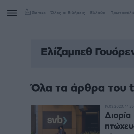
Games
Όλες οι Ειδήσεις
Ελλάδα
Πρωτοσέλι
Ελίζαμπεθ Γουόρε
Όλα τα άρθρα του 
19.03.2023, 14:35
Διορία
πτώχευσ