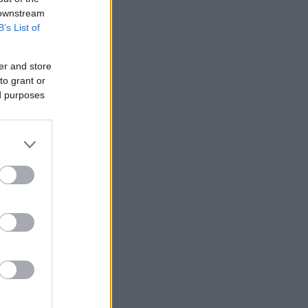
 downstream
B’s List of
er and store
to grant or
ed purposes