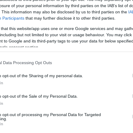
13
losure of your personal information by third parties on the IAB’s list of
ολίτης σε δημοσιογράφο:
. This information may also be disclosed by us to third parties on the
IA
ς παλιάνθρωπε, είσαι χυδαίος!
Participants
that may further disclose it to other third parties.
 that this website/app uses one or more Google services and may gath
ο με το λεκτικό επεισόδιο ανάμεσα στον Μητροπολίτη
including but not limited to your visit or usage behaviour. You may click 
δημοσιογράφο - Ο Μητροπολίτης δήλωσε ότι δεν θα
 to Google and its third-party tags to use your data for below specifi
 με την απόφαση αναγνώρισης της αυτοκεφαλίας
ogle consent section.
ας της Ουκρανίας
l Data Processing Opt Outs
1
ϊός - Αρχιεπίσκοπος Κύπρου:
o opt-out of the Sharing of my personal data.
In
στε τις εκκλησίες αν μπουν
o opt-out of the Sale of my Personal Data.
τεροι από 10 πιστοί
In
τοί -αν το θέλουν- θα μπορούν να κοινωνούν κανονικά
to opt-out of processing my Personal Data for Targeted
ing.
In
3