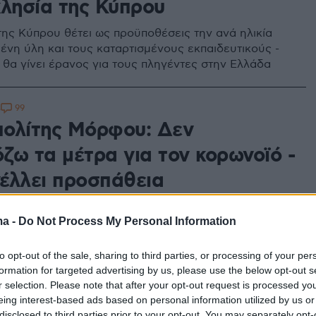
κλησία της Κύπρου
της Κύπρου θέτει ως προϋποθέσεις την ανά ηλικία
νη ύλη και τους καταρτισμένους εκπαιδευτικούς -
 θα γίνει έρανος για τους πληγέντες στην Ελλάδα
99
3
ολίτης Μόρφου: Δεν
ζω τα μέτρα για τον κορωνοϊό -
έλλει προσπάθεια
οίησης από εωσφορικές
ma -
Do Not Process My Personal Information
ις
to opt-out of the sale, sharing to third parties, or processing of your per
ρές Ακολουθίες και Θείες Λειτουργίες, όσο και τα
formation for targeted advertising by us, please use the below opt-out s
ια», αναφέρει, «θα τελούνται κανονικά»
r selection. Please note that after your opt-out request is processed y
eing interest-based ads based on personal information utilized by us or
disclosed to third parties prior to your opt-out. You may separately opt-