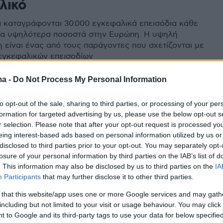
λικό
 καταγράφονται 30.000 εγκεφαλικά επεισόδια κάθε
τα υψηλότερα ποσοστά στην Ευρώπη. Η υψηλή
 είναι ένας από τους παράγοντες που σχετίζονται με
εγκεφαλικών επεισοδίων
ma -
Do Not Process My Personal Information
5
ερίδια και χοληστερόλη: Ο πιο
to opt-out of the sale, sharing to third parties, or processing of your per
formation for targeted advertising by us, please use the below opt-out s
εσματικός τρόπος να τα
r selection. Please note that after your opt-out request is processed y
ετε χαμηλά
eing interest-based ads based on personal information utilized by us or
disclosed to third parties prior to your opt-out. You may separately opt-
losure of your personal information by third parties on the IAB’s list of
Λιπιδίων του Metropolitan Hospital μπορεί να γίνει το
. This information may also be disclosed by us to third parties on the
IA
για την αντιμετώπιση της αυξημένης χοληστερόλης
Participants
that may further disclose it to other third parties.
λυκεριδίων σε μία πορεία που σώζει ζωές επισημαίνει
νοβέφα Κολοβού, Διευθύντρια Προληπτικής
 that this website/app uses one or more Google services and may gath
 στο Metropolitan Hospital
including but not limited to your visit or usage behaviour. You may click 
 to Google and its third-party tags to use your data for below specifi