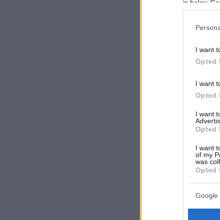
in below Go
Persona
I want t
Opted 
I want t
Opted 
I want 
Advertis
Opted 
I want t
of my P
was col
Opted 
Google 