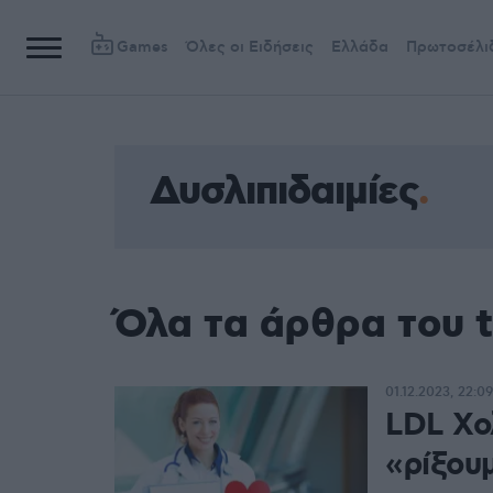
Games
Όλες οι Ειδήσεις
Ελλάδα
Πρωτοσέλι
Δυσλιπιδαιμίες
Όλα τα άρθρα του t
01.12.2023, 22:09
LDL Χο
«ρίξου