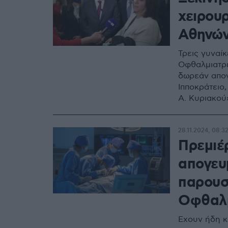
χειρου
Αθηνών
Τρεις γυναί
Οφθαλμιατρε
δωρεάν απογ
Ιπποκράτειο
Α. Κυριακού
28.11.2024, 08:3
Πρεμιέ
απογευμ
παρουσ
Οφθαλμ
Έχουν ήδη κλ