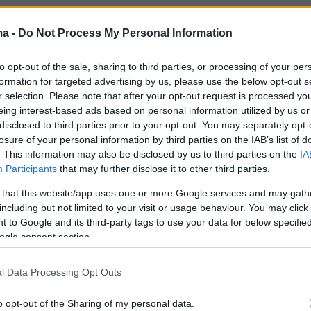
ma -
Do Not Process My Personal Information
 Θεμιστοκλέους: Οι 10
to opt-out of the sale, sharing to third parties, or processing of your per
υθμίσεις-ορόσημα στο ΕΣΥ – Τι
formation for targeted advertising by us, please use the below opt-out s
εται το 2025
r selection. Please note that after your opt-out request is processed y
eing interest-based ads based on personal information utilized by us or
disclosed to third parties prior to your opt-out. You may separately opt-
ευματινά χειρουργεία, δυνατότητα ιδιωτικού έργου
losure of your personal information by third parties on the IAB’s list of
ατρούς του ΕΣΥ, αλλαγές στις εφημερίες, στο ΕΚΑΒ
. This information may also be disclosed by us to third parties on the
IA
ημα αιμοδοσίας είναι ορισμένες από τις σημαντικές
Participants
that may further disclose it to other third parties.
ς του Υπουργείου Υγείας
 that this website/app uses one or more Google services and may gath
including but not limited to your visit or usage behaviour. You may click 
6
 to Google and its third-party tags to use your data for below specifi
άδης: Έχω βάλει στοίχημα ότι
ogle consent section.
ο Πάσχα δε θα υπάρχει τόσο
l Data Processing Opt Outs
 αναμονή στα επείγοντα
o opt-out of the Sharing of my personal data.