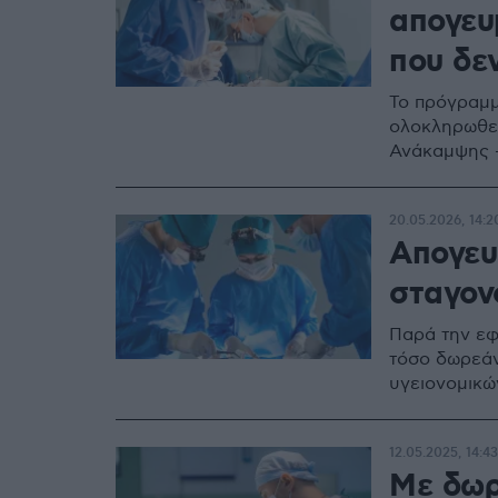
απογευμ
που δε
Το πρόγραμμ
ολοκληρωθεί
Ανάκαμψης -
20.05.2026, 14:2
Απογευ
σταγον
Παρά την εφ
τόσο δωρεάν
υγειονομικώ
12.05.2025, 14:43
Με δωρ