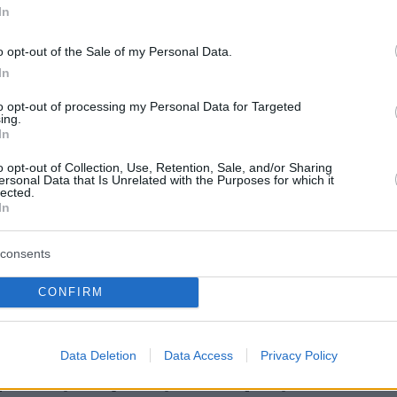
ηπτικές εξετάσεις στα ΚΑΠΗ της γειτονιάς
In
o opt-out of the Sale of my Personal Data.
1
8
In
οκλέους για απογευματινά
to opt-out of processing my Personal Data for Targeted
γεία: Στόχος μέχρι το τέλος του
ing.
In
αναμονή να είναι στους 4
o opt-out of Collection, Use, Retention, Sale, and/or Sharing
ersonal Data that Is Unrelated with the Purposes for which it
lected.
In
κά περιστατικά πρέπει να αντιμετωπίζονται άμεσα και
ι και το παρακολουθούμε», είπε ο υφυπουργός Υγείας
consents
10
CONFIRM
άδης: Δύο δωρεάν χειρουργεία
 σήμερα στη Θεσσαλονίκη παρά
Data Deletion
Data Access
Privacy Policy
μενείς καιρικές συνθήκες