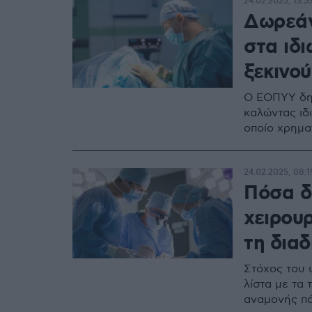
24.02.2025, 13:5
Δωρεάν
στα ιδι
ξεκινού
Ο ΕΟΠΥΥ δη
καλώντας ιδ
οποίο χρημα
24.02.2025, 08:1
Πόσα δ
χειρουρ
τη διαδ
Στόχος του υ
λίστα με τα 
αναμονής πά