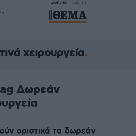
Ελληνικά
English
δα
ινά χειρουργεία
tag Δωρεάν
ουργεία
6
ούν οριστικά τα δωρεάν