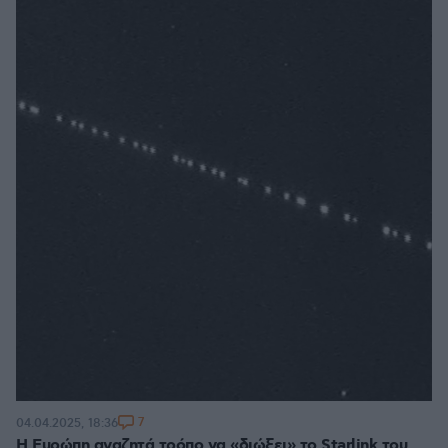
7
04.04.2025, 18:36
Η Ευρώπη αναζητά τρόπο να «διώξει» το Starlink του