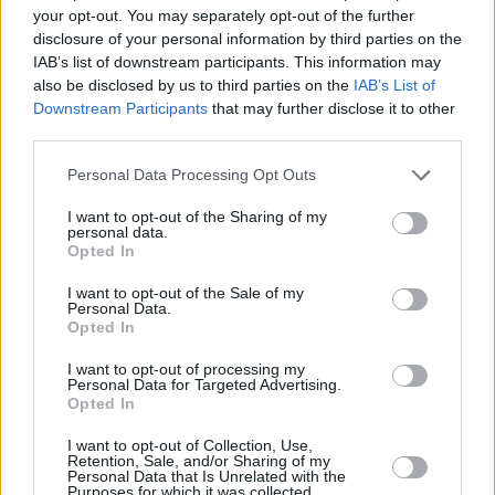
your opt-out. You may separately opt-out of the further
disclosure of your personal information by third parties on the
IAB’s list of downstream participants. This information may
also be disclosed by us to third parties on the
IAB’s List of
Downstream Participants
that may further disclose it to other
third parties.
Please note that this website/app uses one or more Google
Personal Data Processing Opt Outs
services and may gather and store information including but
2
29.03.2023, 16:46
Η «Κυρά του Δέλτα» απέκτησε δορυφορικό τηλέφωνο
not limited to your visit or usage behaviour. You may click to
I want to opt-out of the Sharing of my
personal data.
και Ίντερνετ και θέλει να επικοινωνεί με όλον τον
grant or deny consent to Google and its third-party tags to
Opted In
κόσμο
use your data for below specified purposes in below Google
consent section.
I want to opt-out of the Sale of my
Η ακρίτισσα Άρτεμις Παπακωστίδου ζει στο Δέλτα του
Personal Data.
Έβρου από 25 χρονών – Πλέον θέλει να ανοίξει
Opted In
Instagram και Facebook
I want to opt-out of processing my
Personal Data for Targeted Advertising.
Opted In
I want to opt-out of Collection, Use,
Retention, Sale, and/or Sharing of my
Personal Data that Is Unrelated with the
Purposes for which it was collected.