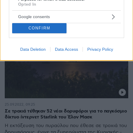
Opted In
Google consents
CONFIRM
Data Deletion
Data Access
Privacy Policy
25.09.2022, 09:25
Σε τροχιά τέθηκαν 52 νέοι δορυφόροι για το παγκόσμιο
δίκτυο ίντερνετ Starlink του Έλον Μασκ
Η εκτόξευση του πυραύλου που έθεσε σε τροχιά του
δορυφόρους, έγινε τα ξμηερώμστα της Κυριακής -