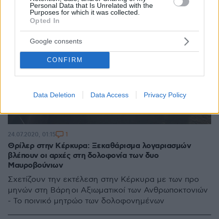
Personal Data that Is Unrelated with the
Purposes for which it was collected.
Opted In
Google consents
CONFIRM
Data Deletion
Data Access
Privacy Policy
1
24.07.2020, 01:15
Θρίλερ στην Κέρκυρα: Ξεκαθάρισμα λογαριασμών
βλέπουν οι αρχές στη δολοφονία των δυο
Μαυροβούνιων
Σχετίζουν την εκτέλεση στην Κέρκυρα με των προ
μηνών στη Βάρη οι Αξιωματικοί των Ανθρωποκτονιών
- Το ποινικό μητρώο των δολοφονημένων