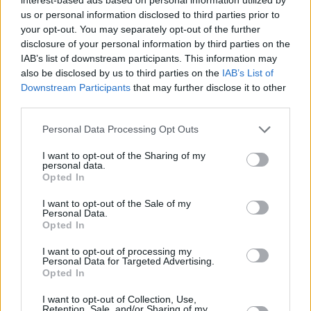
us or personal information disclosed to third parties prior to
your opt-out. You may separately opt-out of the further
disclosure of your personal information by third parties on the
IAB’s list of downstream participants. This information may
1
24.07.2020, 06:39
also be disclosed by us to third parties on the
IAB’s List of
Θρίλερ στην Κέρκυρα: Νέο «χτύπημα» της «μαφίας του
Downstream Participants
that may further disclose it to other
Μαυροβουνίου» η διπλή δολοφονία στον Χαλικούνα;
third parties.
Οι Αρχές συνδέουν τη δολοφονία των δυο
Please note that this website/app uses one or more Google
Personal Data Processing Opt Outs
Μαυροβούνιων με το διπλό φονικό σε ταβέρνα της
services and may gather and store information including but
Βάρης - Απαντήσεις από την Ιντερπόλ περιμένουν
not limited to your visit or usage behaviour. You may click to
I want to opt-out of the Sharing of my
στην αστυνομία για το προφίλ των θυμάτων
personal data.
grant or deny consent to Google and its third-party tags to
Opted In
use your data for below specified purposes in below Google
consent section.
I want to opt-out of the Sale of my
Personal Data.
Opted In
I want to opt-out of processing my
Personal Data for Targeted Advertising.
Opted In
I want to opt-out of Collection, Use,
Retention, Sale, and/or Sharing of my