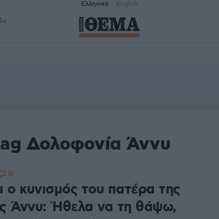
Ελληνικά
English
δα
tag Δολοφονία Άννυ
15
ι ο κυνισμός του πατέρα της
ς Άννυ: Ήθελα να τη θάψω,