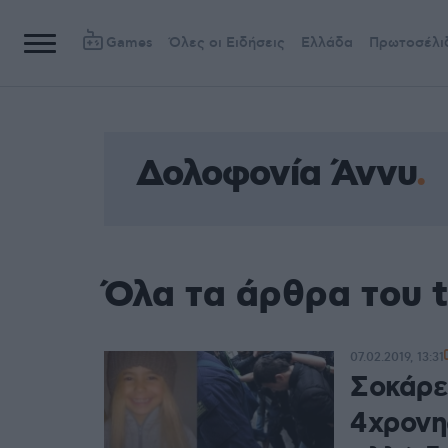
Games
Όλες οι Ειδήσεις
Ελλάδα
Πρωτοσέλι
Δολοφονία Άννυ
Όλα τα άρθρα του 
07.02.2019, 13:31
Σοκάρε
4χρονη