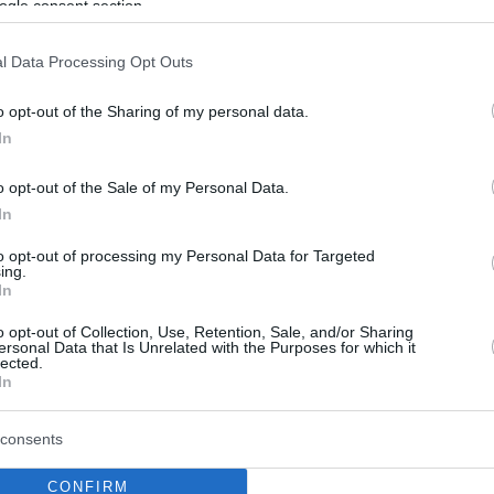
ogle consent section.
α, είπε και στο Εφετείο ο
ς της μικρής Άννυ
l Data Processing Opt Outs
 η δίκη σε δεύτερο βαθμό για τη φρικτή υπόθεση
o opt-out of the Sharing of my personal data.
της 4χρονης
In
o opt-out of the Sale of my Personal Data.
In
to opt-out of processing my Personal Data for Targeted
ing.
In
o opt-out of Collection, Use, Retention, Sale, and/or Sharing
ersonal Data that Is Unrelated with the Purposes for which it
lected.
In
consents
CONFIRM