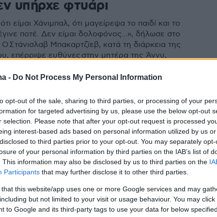
εν υπήρχε φτυάρι
τι είμαι Χάνιμπαλ, ότι μαγείρεψα το παιδί και το
γινε ποτέ. Δεν είμαι δολοφόνος...», δήλωσε στο
 Ο Στάνισλαβ Μπακαρτζίεβ, κατά τη διάρκεια της
ου, επέρριψε ευθύνες στην μητέρα της Άννυ,
ι του άφησε την επιμέλεια του παιδιού ενώ ήξερε πως
ς
ma -
Do Not Process My Personal Information
12
to opt-out of the sale, sharing to third parties, or processing of your per
η Άννυ: Δεν αποκλείεται να
formation for targeted advertising by us, please use the below opt-out s
r selection. Please note that after your opt-out request is processed y
ωντανή όταν την τεμάχισε ο
eing interest-based ads based on personal information utilized by us or
disclosed to third parties prior to your opt-out. You may separately opt-
 της, λέει ο ιατροδικαστής
losure of your personal information by third parties on the IAB’s list of
. This information may also be disclosed by us to third parties on the
IA
ίλα εντόπισαν οι αστυνομικοί το DNA της Άννυ
Participants
that may further disclose it to other third parties.
 that this website/app uses one or more Google services and may gath
27
including but not limited to your visit or usage behaviour. You may click 
λοφόνησα την κόρη μου, την
 to Google and its third-party tags to use your data for below specifi