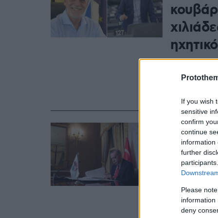
κουβάρι
χιλιάδ
ηχητικό
Σύμφωνα με 
Σιζόπουλος 
Protothe
Παπαδάκη, ζ
θα εργάζοντ
If you wish 
sensitive in
confirm you
14.12.2020, 14:46
continue se
Deutch
information 
further disc
Ερντογά
participants
μπίζνε
Downstream 
Please note
Δύο ευρωβου
information 
Συνόδου Κορ
deny consent
ευρωπαϊκοί 