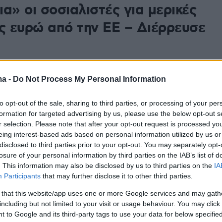
α» οι σοσιαλιστές για μερικές
ες ευρώ από την ΕΕ – Διέρρευσε
τη διαρροή, ο πρόεδρος της ΕΔΕΚ Μαρίνος
καβγάδιζε με τον τότε ευρωβουλευτή Δημήτρη
ma -
Do Not Process My Personal Information
ητώντας χρήματα για την πρόσληψη δύο ατόμων που
αν για το κόμμα
to opt-out of the sale, sharing to third parties, or processing of your per
formation for targeted advertising by us, please use the below opt-out s
r selection. Please note that after your opt-out request is processed y
21
eing interest-based ads based on personal information utilized by us or
e Welle: Ο Ρετζέπ Ταγίπ
disclosed to third parties prior to your opt-out. You may separately opt-
losure of your personal information by third parties on the IAB’s list of
ν και οι ισπανικές του…
. This information may also be disclosed by us to third parties on the
IA
ς
Participants
that may further disclose it to other third parties.
 that this website/app uses one or more Google services and may gath
λευτές αναλύουντα δεδομένα για τις αποφάσεις της
including but not limited to your visit or usage behaviour. You may click 
υφής για την Τουρκία - Πώς διαμορφώνονται οι
 to Google and its third-party tags to use your data for below specifi
συσχετισμοί