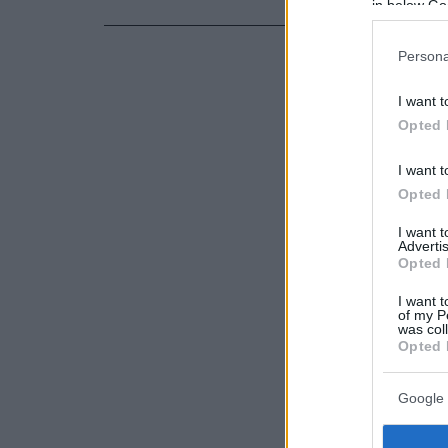
in below Go
Persona
I want t
Opted 
I want t
Opted 
I want 
Advertis
Opted 
I want t
of my P
was col
Opted 
Google 