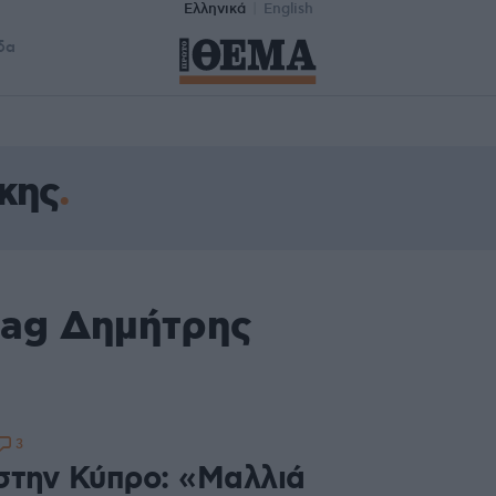
Ελληνικά
English
δα
κης
tag Δημήτρης
3
στην Κύπρο: «Μαλλιά