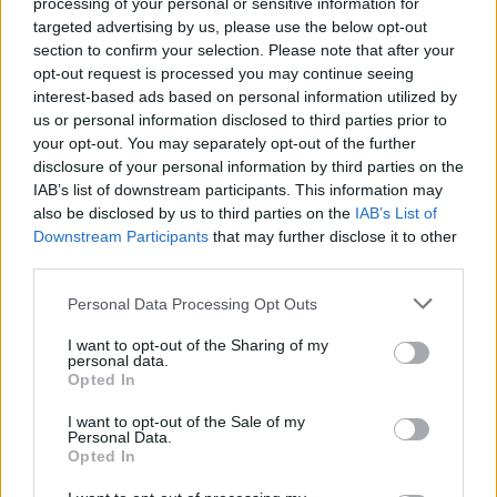
processing of your personal or sensitive information for
targeted advertising by us, please use the below opt-out
section to confirm your selection. Please note that after your
opt-out request is processed you may continue seeing
interest-based ads based on personal information utilized by
us or personal information disclosed to third parties prior to
your opt-out. You may separately opt-out of the further
disclosure of your personal information by third parties on the
IAB’s list of downstream participants. This information may
also be disclosed by us to third parties on the
IAB’s List of
Downstream Participants
that may further disclose it to other
third parties.
74
09.03.2023, 07:22
Ολόκληρη η κατάθεση του επιθεωρητή Νικολάου: Τα
Please note that this website/app uses one or more Google
Personal Data Processing Opt Outs
«ρίχνει» σε μηχανοδηγό και σταθμάρχη
services and may gather and store information including but
not limited to your visit or usage behaviour. You may click to
I want to opt-out of the Sharing of my
«Ο μηχανοδηγός όφειλε να εκφωνήσει αυτό που του
personal data.
grant or deny consent to Google and its third-party tags to
είπε ο σταθμάρχης» - Προσθέτει ότι αν ο σταθμάρχης
Opted In
use your data for below specified purposes in below Google
Παυλόπουλος δεν είχε φύγει νωρίτερα, ίσως να είχε
consent section.
I want to opt-out of the Sale of my
αποφευχθεί το δυστύχημα
Personal Data.
Opted In