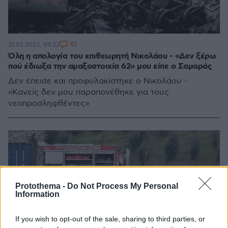
42
31.03.2023, 09:22
Όλη η απολογία του επιθεωρητή Νικολάου - «Δεν ξέρω
πού έδιωξα την αμαξοστοιχία 62» μου είπε ο Σαμαράς
Δεν έπεισε και προφυλακίστηκε ο Νικολάου -
«Κανείς δεν μου παραπονέθηκε για τους
νεοπροσληφθέντες»
Protothema -
Do Not Process My Personal
Information
If you wish to opt-out of the sale, sharing to third parties, or