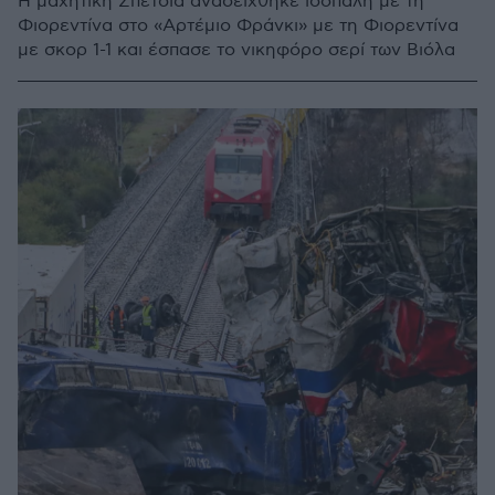
Η μαχητική Σπέτσια αναδείχθηκε ισόπαλη με τη
Φιορεντίνα στο «Αρτέμιο Φράνκι» με τη Φιορεντίνα
με σκορ 1-1 και έσπασε το νικηφόρο σερί των Βιόλα