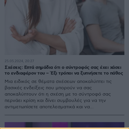
25.05.2024, 20:27
Σχέσεις: Επτά σημάδια ότι ο σύντροφός σας έχει χάσει
το ενδιαφέρον του – Έξι τρόποι να ξυπνήσετε το πάθος
Μια ειδικός σε θέματα σχέσεων αποκαλύπτει τις
βασικές ενδείξεις που μπορούν να σας
αποκαλύπτουν ότι η σχέση με το σύντροφό σας
περνάει κρίση και δίνει συμβουλές για να την
αντιμετωπίσετε αποτελεσματικά και να
αναζωπυρώσετε το ενδιαφέρον στη σχέση