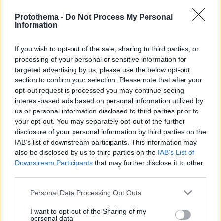
Protothema -
Do Not Process My Personal
Information
If you wish to opt-out of the sale, sharing to third parties, or
processing of your personal or sensitive information for
targeted advertising by us, please use the below opt-out
section to confirm your selection. Please note that after your
opt-out request is processed you may continue seeing
interest-based ads based on personal information utilized by
us or personal information disclosed to third parties prior to
your opt-out. You may separately opt-out of the further
disclosure of your personal information by third parties on the
IAB’s list of downstream participants. This information may
also be disclosed by us to third parties on the
IAB’s List of
Downstream Participants
that may further disclose it to other
third parties.
Please note that this website/app uses one or more Google
Personal Data Processing Opt Outs
services and may gather and store information including but
2
21.09.2023, 17:47
not limited to your visit or usage behaviour. You may click to
I want to opt-out of the Sharing of my
«Τις δικαιολογίες να τις βάλεις στην τσάντα σου που τις
personal data.