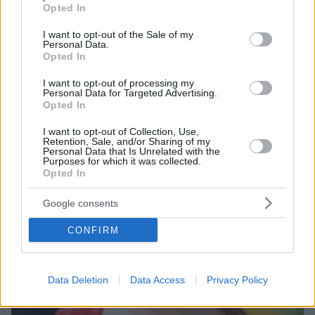
grant or deny consent to Google and its third-party tags to
χωράει» - Εκνευρίστηκε ο Κουδουνάρης στο «My Style
Opted In
use your data for below specified purposes in below Google
Rocks»
consent section.
I want to opt-out of the Sale of my
Ένταση ανάμεσα στον σχεδιαστή και την Ιφιγένεια -
Personal Data.
Δείτε το βίντεο
Opted In
I want to opt-out of processing my
Personal Data for Targeted Advertising.
Opted In
I want to opt-out of Collection, Use,
Retention, Sale, and/or Sharing of my
Personal Data that Is Unrelated with the
Purposes for which it was collected.
Opted In
Google consents
CONFIRM
Data Deletion
Data Access
Privacy Policy