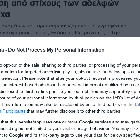
ση από στίχους των αδελφών
ίχα
ιηγημάτων του πρωτοεμφανιζόμενου συγγραφέα και
υκλοφόρησε από τις Εκδόσεις Μετρονόμος – Την
ή επιμέλεια ανέλαβε ο Θανάσης Χουλιαράς
ma -
Do Not Process My Personal Information
to opt-out of the sale, sharing to third parties, or processing of your per
γημα του Αλέξανδρου
formation for targeted advertising by us, please use the below opt-out s
αμάντη «Ξεπεσμένος
r selection. Please note that after your opt-out request is processed y
eing interest-based ads based on personal information utilized by us or
ης» στο θέατρο
disclosed to third parties prior to your opt-out. You may separately opt-
losure of your personal information by third parties on the IAB’s list of
δημοσιεύτηκε τον Ιανουάριο του 1896, περίπου τρεις
. This information may also be disclosed by us to third parties on the
IA
την πρώτη σύγχρονη αναβίωση των Ολυμπιακών
Participants
that may further disclose it to other third parties.
ν Αθήν
 that this website/app uses one or more Google services and may gath
including but not limited to your visit or usage behaviour. You may click 
 to Google and its third-party tags to use your data for below specifi
7