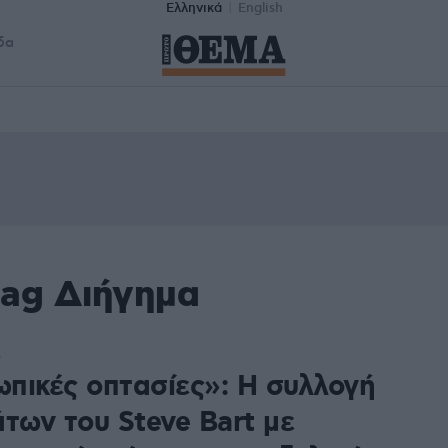
Ελληνικά
English
δα
tag Διήγημα
5
πικές οπτασίες»: Η συλλογή
των του Steve Bart με