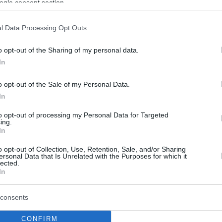
ogle consent section.
 Βανίλια»: Κυκλοφόρησε το
ήγημα της Βασιλείας Παπακώστα
l Data Processing Opt Outs
η του δρόμου, που ένωνε την πόλη με τις άλλες
o opt-out of the Sharing of my personal data.
ην έχει φέρει σε κατάσταση παρακμής και σήψης.
In
παράγεται και δεν δημιουργείται πλέον εδώ
o opt-out of the Sale of my Personal Data.
In
to opt-out of processing my Personal Data for Targeted
ing.
In
o opt-out of Collection, Use, Retention, Sale, and/or Sharing
ersonal Data that Is Unrelated with the Purposes for which it
lected.
In
consents
CONFIRM