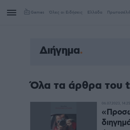
Games
Όλες οι Ειδήσεις
Ελλάδα
Πρωτοσέλι
Διήγημα
Όλα τα άρθρα του 
06.07.2023, 14:2
«Προσω
διηγημά