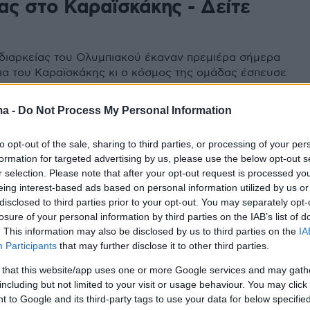
ας στο Καραϊσκάκης - Δείτε
α διαρκείας του Ολυμπιακού έκαναν πρεμιέρα σήμερα
ια του Καραϊσκάκης κι ο κόσμος της ομάδας έσπευσε
ήσει μια... μαγική κάρτα.
ma -
Do Not Process My Personal Information
to opt-out of the sale, sharing to third parties, or processing of your per
υμπιακός: Ανακοίνωσε την
formation for targeted advertising by us, please use the below opt-out s
 εισιτηρίων διαρκείας για την
r selection. Please note that after your opt-out request is processed y
eing interest-based ads based on personal information utilized by us or
2021/22
disclosed to third parties prior to your opt-out. You may separately opt-
losure of your personal information by third parties on the IAB’s list of
ιακός ανακοίνωσε πως αρχίζει η διάθεση καρτών
. This information may also be disclosed by us to third parties on the
IA
α τη νέα σεζόν - Θα διατεθούν 3.600 με
Participants
that may further disclose it to other third parties.
τα στους παλιούς κατόχους
 that this website/app uses one or more Google services and may gath
including but not limited to your visit or usage behaviour. You may click 
 to Google and its third-party tags to use your data for below specifi
1
4