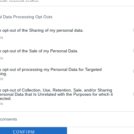
ogle consent section.
: Ανανέωσαν 20.000 διαρκείας
ον κίνδυνο υποβιβασμού!
l Data Processing Opt Outs
ης Νόριτς έχουν μάθει ν' αγαπούν την ομάδα τους και
o opt-out of the Sharing of my personal data.
και το απέδειξαν με τις ανανεώσεις στις κάρτες
In
α την επόμενη σεζόν, παρά τον τεράστιο κίνδυνο που
ει ο σύλλογος για υποβιβασμό από την Premier League
o opt-out of the Sale of my Personal Data.
In
to opt-out of processing my Personal Data for Targeted
ing.
In
o opt-out of Collection, Use, Retention, Sale, and/or Sharing
ersonal Data that Is Unrelated with the Purposes for which it
lected.
In
consents
CONFIRM