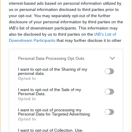
interest-based ads based on personal information utilized by
13.08.2024, 23:47
us or personal information disclosed to third parties prior to
Συναγερμός για την εξαφάνιση 14χρονου από το
your opt-out. You may separately opt-out of the further
Διακοπτό Αχαΐας
disclosure of your personal information by third parties on the
Τα ίχνη του χάθηκαν το απόγευμα της Δευτέρας
IAB’s list of downstream participants. This information may
(12/8)
also be disclosed by us to third parties on the
IAB’s List of
Downstream Participants
that may further disclose it to other
third parties.
Please note that this website/app uses one or more Google
Personal Data Processing Opt Outs
services and may gather and store information including but
not limited to your visit or usage behaviour. You may click to
I want to opt-out of the Sharing of my
personal data.
grant or deny consent to Google and its third-party tags to
Opted In
use your data for below specified purposes in below Google
consent section.
I want to opt-out of the Sale of my
Personal Data.
Opted In
I want to opt-out of processing my
Personal Data for Targeted Advertising.
Opted In
I want to opt-out of Collection, Use,