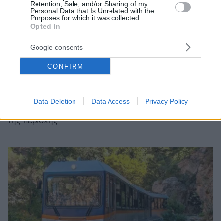
Retention, Sale, and/or Sharing of my
Personal Data that Is Unrelated with the
Purposes for which it was collected.
Opted In
Google consents
CONFIRM
7
06.08.2024, 09:16
Ασέλγησε σε 64χρονη που έκανε μπάνιο στο Διακοπτό
Η γυναίκα κατάφερε να ξεφύγει από τον 52χρονο και
Data Deletion
Data Access
Privacy Policy
κατέφυγε τρομοκρατημένη στο αστυνομικό τµήµα
της περιοχής