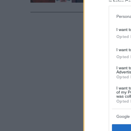
in below Go
εκθέσεών τ
Persona
I want t
Opted 
I want t
Opted 
I want 
Advertis
Opted 
I want t
of my P
was col
Opted 
Google 