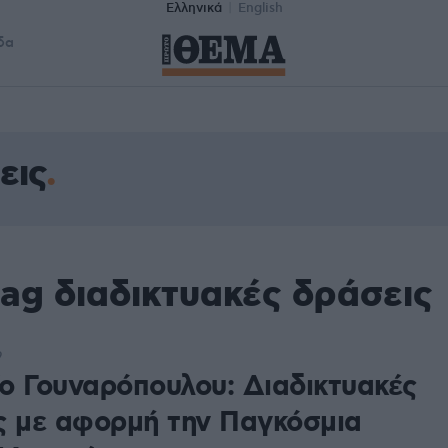
Ελληνικά
English
δα
εις
ag διαδικτυακές δράσεις
9
ο Γουναρόπουλου: Διαδικτυακές
ς με αφορμή την Παγκόσμια