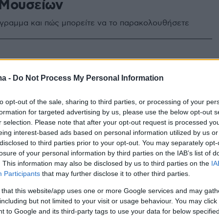
Μουσείων
όγραμμα και πώς μπορείτε να το παρακολουθήσετε
ές «βόλτες» από το σπίτι με
ma -
Do Not Process My Personal Information
ρο στην ιστορία και τον κόσμο
νώνει ο Δήμος Αθηναίων
to opt-out of the sale, sharing to third parties, or processing of your per
formation for targeted advertising by us, please use the below opt-out s
 είναι δωρεάν και ελεύθερη για όλους - Θα
r selection. Please note that after your opt-out request is processed y
ς τις 28 Απριλίου
eing interest-based ads based on personal information utilized by us or
disclosed to third parties prior to your opt-out. You may separately opt-
losure of your personal information by third parties on the IAB’s list of
0
. This information may also be disclosed by us to third parties on the
IA
νοαμερικανική Ένωση δίνει
Participants
that may further disclose it to other third parties.
ού με την τέχνη διαδικτυακά
 that this website/app uses one or more Google services and may gath
including but not limited to your visit or usage behaviour. You may click 
 to Google and its third-party tags to use your data for below specifi
δωρεάν ηλεκτρονική πρόσβαση σε καταλόγους