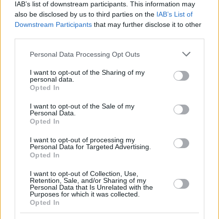
IAB’s list of downstream participants. This information may
also be disclosed by us to third parties on the
IAB’s List of
Downstream Participants
that may further disclose it to other
third parties.
Please note that this website/app uses one or more Google
Personal Data Processing Opt Outs
services and may gather and store information including but
not limited to your visit or usage behaviour. You may click to
I want to opt-out of the Sharing of my
personal data.
grant or deny consent to Google and its third-party tags to
Opted In
use your data for below specified purposes in below Google
consent section.
I want to opt-out of the Sale of my
Personal Data.
Opted In
I want to opt-out of processing my
Personal Data for Targeted Advertising.
Opted In
I want to opt-out of Collection, Use,
Retention, Sale, and/or Sharing of my
Personal Data that Is Unrelated with the
Purposes for which it was collected.
19.11.2021, 15:17
Opted In
Το ίαμα της φύσης