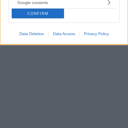
Google consents
Αυτόν τον χειμώνα όλοι θα χρειαστούμε το CRETAN
IAMA, το φυσικό ιδιοσκεύασμα που περιέχει
CONFIRM
συνδυασμό αιθέριων ελαίων από τρία αρωματικά
κρητικά βότανα -δίκταμο, θυμάρι και φασκόμηλο-
μέσα σε έξτρα παρθένο ελαιόλαδο
Data Deletion
Data Access
Privacy Policy