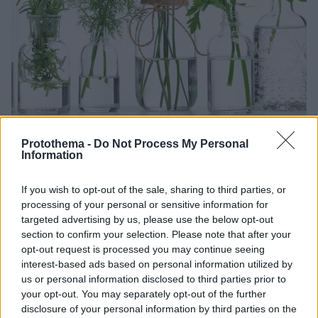
Protothema -
Do Not Process My Personal
29.11.2023, 11:29
Information
Αναπνευστικές λοιμώξεις: Η φυσική λύση που μειώνει
τα συμπτώματα και ενισχύει το ανοσοποιητικό
If you wish to opt-out of the sale, sharing to third parties, or
Η «συνταγή» επιτυχίας του CRETAN IAMA, τρία
processing of your personal or sensitive information for
αρωματικά κρητικά βότανα (δίκταμο, θυμάρι,
targeted advertising by us, please use the below opt-out
φασκόμηλο) μέσα σε extra παρθένο ελαιόλαδο και
section to confirm your selection. Please note that after your
σε συνδυασμό με βιταμίνη D3, επιβεβαιώνεται από
opt-out request is processed you may continue seeing
δύο ακόμα νέες μελέτες ως πολύτιμος σύμμαχος του
interest-based ads based on personal information utilized by
οργανισμού ενάντια στις χειμωνιάτικες ιώσεις του
us or personal information disclosed to third parties prior to
ανώτερου αναπνευστικού, θωρακίζοντας την άμυνα
your opt-out. You may separately opt-out of the further
disclosure of your personal information by third parties on the
και επιταχύνοντας την ανάρρωση.