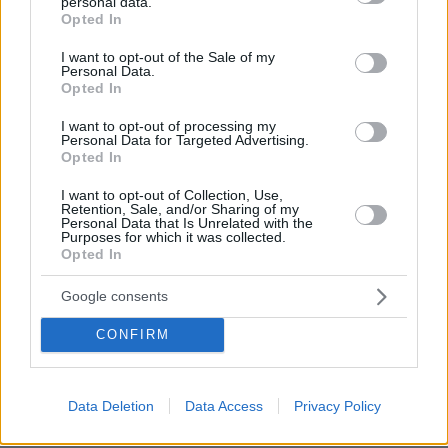
personal data.
grant or deny consent to Google and its third-party tags to
Opted In
use your data for below specified purposes in below Google
consent section.
I want to opt-out of the Sale of my
Personal Data.
Opted In
I want to opt-out of processing my
Personal Data for Targeted Advertising.
Opted In
I want to opt-out of Collection, Use,
Retention, Sale, and/or Sharing of my
Personal Data that Is Unrelated with the
Purposes for which it was collected.
Opted In
04.12.2023, 02:05
Google consents
Ο Σολτς ακύρωσε το ταξίδι του Χάμπεκ στην COP28
λόγω της συζήτησης για τον προϋπολογισμό του 2024
CONFIRM
Επείγουν οι διαβουλεύσεις για την αντιμετώπιση της
δημοσιονομικής κρίσης στη χώρα, σύμφωνα με το
υπουργείο Οικονομίας
Data Deletion
Data Access
Privacy Policy