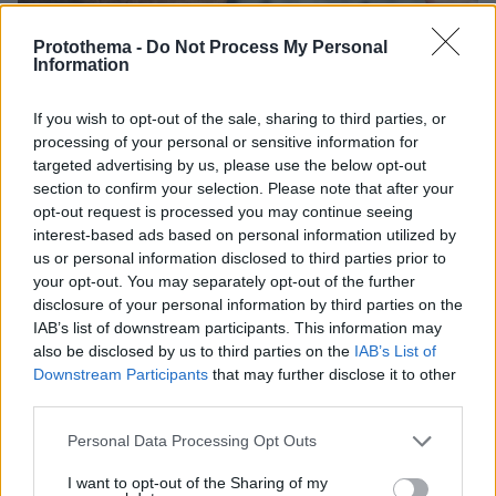
Protothema -
Do Not Process My Personal
Information
1
04.12.2023, 12:21
If you wish to opt-out of the sale, sharing to third parties, or
Τα ΗΑΕ συμφώνησαν με την εταιρεία πυρηνικής
processing of your personal or sensitive information for
ενέργειας του Μπιλ Γκέιτς στην ανάπτυξη προηγμένων
targeted advertising by us, please use the below opt-out
αντιδραστήρων
section to confirm your selection. Please note that after your
opt-out request is processed you may continue seeing
Τα ΗΑΕ έχουν αυτή τη στιμή ένα παραδοσιακό
interest-based ads based on personal information utilized by
πυρηνικό σταθμό κοντά στο Αμπού Ντάμπι, ο οποίος
us or personal information disclosed to third parties prior to
άρχισε να παράγει ηλεκτρικό το 2020
your opt-out. You may separately opt-out of the further
disclosure of your personal information by third parties on the
IAB’s list of downstream participants. This information may
also be disclosed by us to third parties on the
IAB’s List of
Downstream Participants
that may further disclose it to other
third parties.
Please note that this website/app uses one or more Google
Personal Data Processing Opt Outs
services and may gather and store information including but
not limited to your visit or usage behaviour. You may click to
I want to opt-out of the Sharing of my