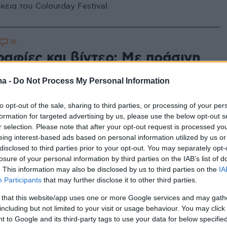
κεια του Colourday Festival
70
αφίες και βίντεο: Με πράσινη
η φόρμα η Δέσποινα Βανδή
ma -
Do Not Process My Personal Information
ηνή
to opt-out of the sale, sharing to third parties, or processing of your per
στο κέντρο της Αθήνας για λογαριασμό
formation for targeted advertising by us, please use the below opt-out s
y Festival
r selection. Please note that after your opt-out request is processed y
eing interest-based ads based on personal information utilized by us or
disclosed to third parties prior to your opt-out. You may separately opt-
4
losure of your personal information by third parties on the IAB’s list of
ourday Festival» θα προβληθεί
. This information may also be disclosed by us to third parties on the
IA
Participants
that may further disclose it to other third parties.
, Σάββατο 10 Σεπτεμβρίου, στις
 that this website/app uses one or more Google services and may gath
including but not limited to your visit or usage behaviour. You may click 
 to Google and its third-party tags to use your data for below specifi
ά στο MEGA - Δείτε το τρέιλερ