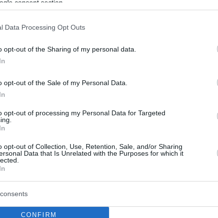
ogle consent section.
l Data Processing Opt Outs
5
urday Festival έρχεται
o opt-out of the Sharing of my personal data.
ιστικά στο MEGA
In
10 Σεπτεμβρίου και ώρα 22:30 - Δείτε φωτογραφίες
o opt-out of the Sale of my Personal Data.
In
to opt-out of processing my Personal Data for Targeted
ing.
0
In
urday Festival έρχεται σε
o opt-out of Collection, Use, Retention, Sale, and/or Sharing
ιστική μετάδοση στο MEGA
ersonal Data that Is Unrelated with the Purposes for which it
lected.
In
παστική γιορτή του καλοκαιριού θα πραγματοποιηθεί
25 Ιουνίου στο ΟΑΚΑ
consents
CONFIRM