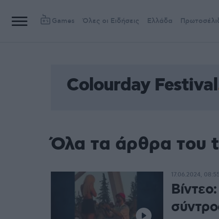
Games
Όλες οι Ειδήσεις
Ελλάδα
Πρωτοσέλι
Colourday Festival
Όλα τα άρθρα του t
17.06.2024, 08:5
Βίντεο
σύντρο