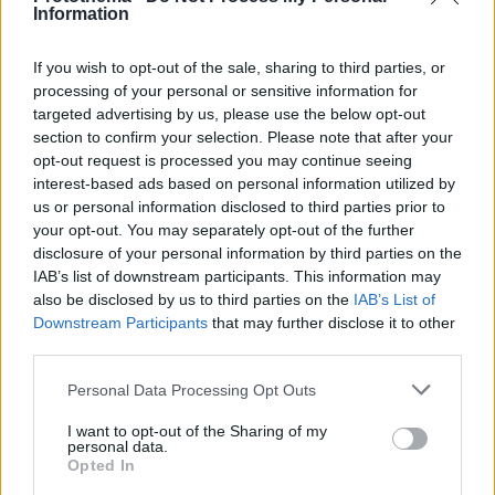
Information
If you wish to opt-out of the sale, sharing to third parties, or
processing of your personal or sensitive information for
24.11.2025, 15:00
targeted advertising by us, please use the below opt-out
Cinnamon Rolls με φιστίκι
section to confirm your selection. Please note that after your
Αν αγαπάτε τα cinnamon rolls, αυτή την αφράτη
opt-out request is processed you may continue seeing
συνταγή με τη φρέσκια μαγιά Το Χελιδόνι δεν θα
interest-based ads based on personal information utilized by
μπορείτε να τη βγάλετε από το μυαλό σας
us or personal information disclosed to third parties prior to
your opt-out. You may separately opt-out of the further
disclosure of your personal information by third parties on the
IAB’s list of downstream participants. This information may
also be disclosed by us to third parties on the
IAB’s List of
Downstream Participants
that may further disclose it to other
third parties.
Please note that this website/app uses one or more Google
Personal Data Processing Opt Outs
services and may gather and store information including but
not limited to your visit or usage behaviour. You may click to
I want to opt-out of the Sharing of my
personal data.
grant or deny consent to Google and its third-party tags to
Opted In
use your data for below specified purposes in below Google