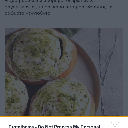
Η ζύμη δουλεύει αθόρυβα, οι πρωτεΐνες
οργανώνονται, τα σάκχαρα μεταμορφώνονται, τα
αρώματα γεννιούνται
Protothema -
Do Not Process My Personal