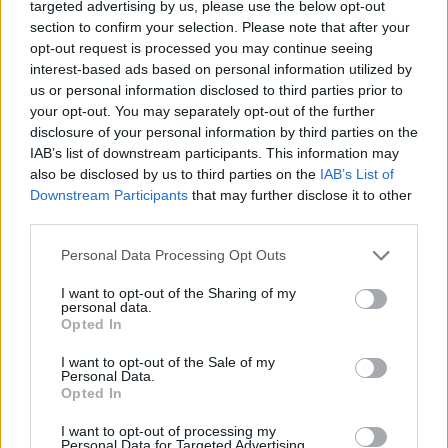
targeted advertising by us, please use the below opt-out
κυκλαδίτικα νησιά στο Instagram αλλά δείχνει την
section to confirm your selection. Please note that after your
πραγματικότητα όταν κάποιος θέλει να τραβήξει μια
opt-out request is processed you may continue seeing
αναμνηστική φωτογραφία στα πιο δημοφιλή μέρη της
interest-based ads based on personal information utilized by
Σαντορίνης
us or personal information disclosed to third parties prior to
your opt-out. You may separately opt-out of the further
disclosure of your personal information by third parties on the
IAB’s list of downstream participants. This information may
also be disclosed by us to third parties on the
IAB’s List of
Downstream Participants
that may further disclose it to other
third parties.
Please note that this website/app uses one or more Google
Personal Data Processing Opt Outs
services and may gather and store information including but
not limited to your visit or usage behaviour. You may click to
I want to opt-out of the Sharing of my
personal data.
grant or deny consent to Google and its third-party tags to
Opted In
use your data for below specified purposes in below Google
consent section.
I want to opt-out of the Sale of my
Personal Data.
Opted In
I want to opt-out of processing my
Personal Data for Targeted Advertising.