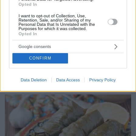
Opted In
I want to opt-out of Collection, Use,
Retention, Sale, and/or Sharing of my
Personal Data that Is Unrelated with the
Purposes for which it was collected.
Opted In
9
16.10.2021, 00:33
Κύμα συμπαράστασης στο Twitter για την blogger που
Google consents
έπεσε θύμα κακοποίησης
Η κινητοποίηση και στήριξη του κόσμου φαίνεται πως
CONFIRM
της έδωσε κουράγιο να πάει στην Αστυνομία και να
πει την αλήθεια στους γιατρούς του νοσοκομείου για
το πώς κατέληξε σε αυτήν την κατάσταση
Data Deletion
Data Access
Privacy Policy