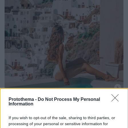
Protothema -
Do Not Process My Personal
13.06.2022, 12:01
Information
Η «μάχη» για μία φωτογραφία στη Σαντορίνη -
Influencer αποκαλύπτει την αλήθεια πίσω από
ενσταντανέ
If you wish to opt-out of the sale, sharing to third parties, or
processing of your personal or sensitive information for
Η Lucy Tranos μπορεί να διαφημίζει τα ελληνικά