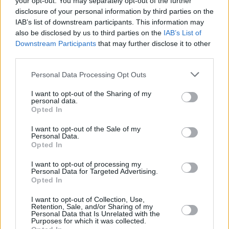
your opt-out. You may separately opt-out of the further
disclosure of your personal information by third parties on the
IAB’s list of downstream participants. This information may
also be disclosed by us to third parties on the
IAB’s List of
Downstream Participants
that may further disclose it to other
third parties.
Please note that this website/app uses one or more Google
Personal Data Processing Opt Outs
services and may gather and store information including but
not limited to your visit or usage behaviour. You may click to
I want to opt-out of the Sharing of my
personal data.
grant or deny consent to Google and its third-party tags to
Opted In
use your data for below specified purposes in below Google
consent section.
I want to opt-out of the Sale of my
Personal Data.
Opted In
I want to opt-out of processing my
Personal Data for Targeted Advertising.
Opted In
I want to opt-out of Collection, Use,
Retention, Sale, and/or Sharing of my
Personal Data that Is Unrelated with the
Purposes for which it was collected.