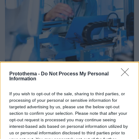
Protothema -
Do Not Process My Personal
01.11.2025, 12:05
Information
Η καινοτομία χωρίς αξιολόγηση κινδυνεύει να
μετατραπεί σε χάος – Ένας καθηγητής Γενετικής και
Τεχνητής Νοημοσύνης εξηγεί
If you wish to opt-out of the sale, sharing to third parties, or
processing of your personal or sensitive information for
Από τις γονιδιακές θεραπείες έως τα έξυπνα ιατρικά
targeted advertising by us, please use the below opt-out
εργαλεία, η καινοτομία στην υγεία υπόσχεται
section to confirm your selection. Please note that after your
καλύτερη φροντίδα, αλλά απαιτεί υπεύθυνη
opt-out request is processed you may continue seeing
αξιολόγηση για να εξασφαλίσει ισότιμη πρόσβαση και
interest-based ads based on personal information utilized by
κοινωνική δικαιοσύνη
us or personal information disclosed to third parties prior to