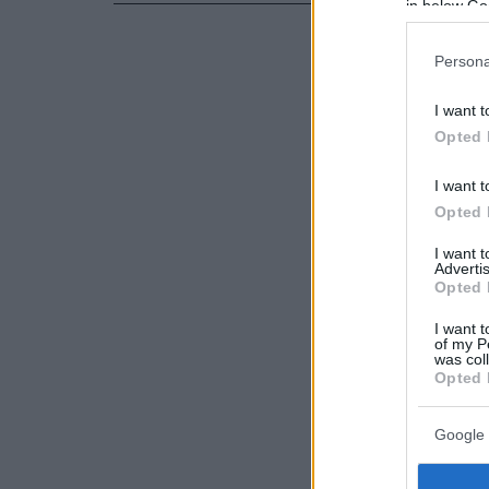
in below Go
Persona
I want t
Opted 
I want t
Opted 
I want 
Advertis
Opted 
I want t
of my P
was col
Opted 
Google 