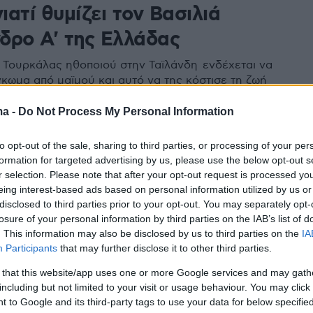
γιατί θυμίζει τον Βασιλιά
δρο Α' της Ελλάδας
ης Τουρκάλας ηθοποιού στην Ταϊλάνδη ενδέχεται να
κωμα από μαϊμού και αυτό να της κόστισε τη ζωή
ma -
Do Not Process My Personal Information
190
άτι της Ασπασίας Μάνου στην
to opt-out of the sale, sharing to third parties, or processing of your per
formation for targeted advertising by us, please use the below opt-out s
ά έγινε πολυτελή διαμερίσματα
r selection. Please note that after your opt-out request is processed y
eing interest-based ads based on personal information utilized by us or
ε στέκι του Ελύτη, ενέπνευσε
disclosed to third parties prior to your opt-out. You may separately opt-
ραγάτση για τον «Γιούγκερμαν»
losure of your personal information by third parties on the IAB’s list of
. This information may also be disclosed by us to third parties on the
IA
 μετέτρεψε σε πολυτελείς κατοικίες το θερινό «μικρό
Participants
that may further disclose it to other third parties.
 πρώτης μη γαλαζοαίματης βασιλικής συζύγου στην
 that this website/app uses one or more Google services and may gath
 «απαγορευμένος έρωτας» με τον βασιλιά Αλέξανδρο
including but not limited to your visit or usage behaviour. You may click 
νομος» γάμος τους τον Σεπτέμβριο του 1919
 to Google and its third-party tags to use your data for below specifi