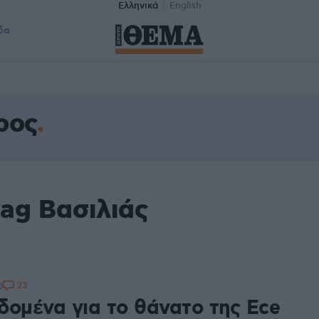
Ελληνικά
English
δα
ρος
ag Βασιλιάς
23
0
δομένα για το θάνατο της Ece