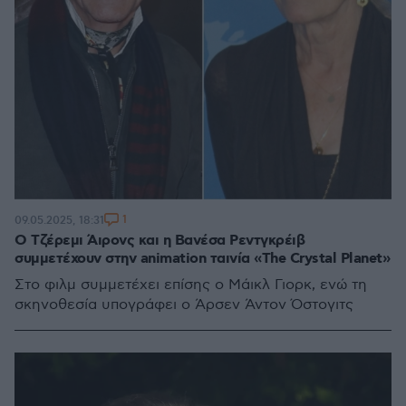
1
09.05.2025, 18:31
Ο Τζέρεμι Άιρονς και η Βανέσα Ρεντγκρέιβ
συμμετέχουν στην animation ταινία «The Crystal Planet»
Στο φιλμ συμμετέχει επίσης ο Μάικλ Γιορκ, ενώ τη
σκηνοθεσία υπογράφει ο Άρσεν Άντον Όστογιτς