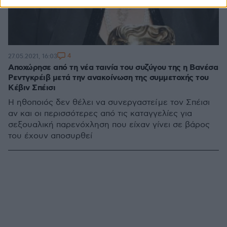
4
27.05.2021, 16:03
Αποχώρησε από τη νέα ταινία του συζύγου της η Βανέσα
Ρεντγκρέιβ μετά την ανακοίνωση της συμμετοχής του
Κέβιν Σπέισι
Η ηθοποιός δεν θέλει να συνεργαστεί με τον Σπέισι
αν και οι περισσότερες από τις καταγγελίες για
σεξουαλική παρενόχληση που είχαν γίνει σε βάρος
του έχουν αποσυρθεί