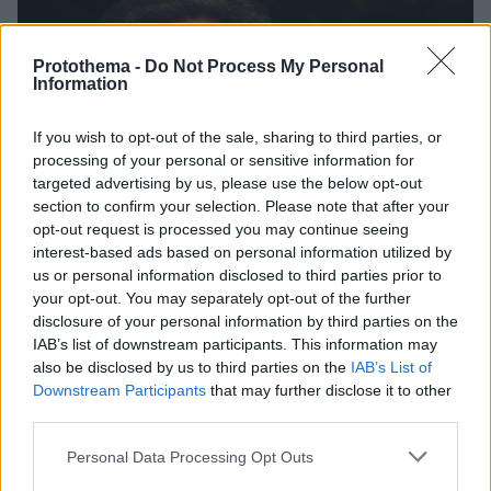
Protothema -
Do Not Process My Personal
Information
If you wish to opt-out of the sale, sharing to third parties, or
processing of your personal or sensitive information for
targeted advertising by us, please use the below opt-out
section to confirm your selection. Please note that after your
opt-out request is processed you may continue seeing
interest-based ads based on personal information utilized by
us or personal information disclosed to third parties prior to
your opt-out. You may separately opt-out of the further
disclosure of your personal information by third parties on the
IAB’s list of downstream participants. This information may
also be disclosed by us to third parties on the
IAB’s List of
Downstream Participants
that may further disclose it to other
third parties.
7
21.11.2021, 09:43
Ο «Τζάγκο» κλείνει τα 80 και... παραμένει ερωτευμένος
Please note that this website/app uses one or more Google
Personal Data Processing Opt Outs
με την Βανέσα Ρεντγκρέιβ
services and may gather and store information including but