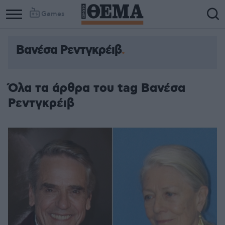
Games
Βανέσα Ρεντγκρέιβ
Όλα τα άρθρα του tag Βανέσα
Ρεντγκρέιβ