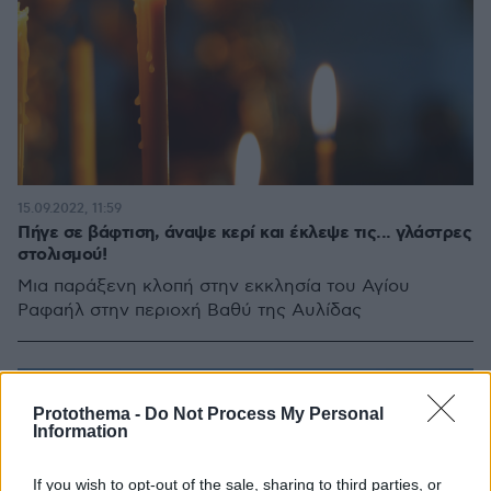
15.09.2022, 11:59
Πήγε σε βάφτιση, άναψε κερί και έκλεψε τις... γλάστρες
στολισμού!
Μια παράξενη κλοπή στην εκκλησία του Αγίου
Ραφαήλ στην περιοχή Βαθύ της Αυλίδας
Protothema -
Do Not Process My Personal
Information
If you wish to opt-out of the sale, sharing to third parties, or