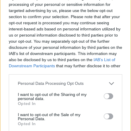
processing of your personal or sensitive information for
targeted advertising by us, please use the below opt-out
section to confirm your selection. Please note that after your
opt-out request is processed you may continue seeing
interest-based ads based on personal information utilized by
us or personal information disclosed to third parties prior to
your opt-out. You may separately opt-out of the further
disclosure of your personal information by third parties on the
IAB’s list of downstream participants. This information may
also be disclosed by us to third parties on the
IAB’s List of
Downstream Participants
that may further disclose it to other
third parties.
Please note that this website/app uses one or more Google
Personal Data Processing Opt Outs
services and may gather and store information including but
not limited to your visit or usage behaviour. You may click to
I want to opt-out of the Sharing of my
10
27.07.2021, 09:23
personal data.
grant or deny consent to Google and its third-party tags to
Τραγωδία σε beach bar στην Αυλίδα: 6χρονη πνίγηκε
Opted In
use your data for below specified purposes in below Google
μπροστά στην μητέρα της - Τι λέει ο ιδιοκτήτης
consent section.
I want to opt-out of the Sale of my
Στο σημείο έφτασε ασθενοφόρο αλλά δεν πρόλαβαν
Personal Data.
το άτυχο κοριτσάκι εν ζωή - «Ήταν στα ρηχά το
Opted In
παιδάκι...» λέει ο ιδιοκτήτης του beach bar - Δείτε