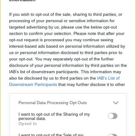
If you wish to opt-out of the sale, sharing to third parties, or
processing of your personal or sensitive information for
targeted advertising by us, please use the below opt-out
section to confirm your selection. Please note that after your
opt-out request is processed you may continue seeing
interest-based ads based on personal information utilized by
us or personal information disclosed to third parties prior to
your opt-out. You may separately opt-out of the further
disclosure of your personal information by third parties on the
IAB’s list of downstream participants. This information may
also be disclosed by us to third parties on the
IAB’s List of
Downstream Participants
that may further disclose it to other
third parties.
6
08.07.2025, 08:54
Το Meteo προειδοποιεί για θερμική εισβολή ακόμη και
Please note that this website/app uses one or more Google
Personal Data Processing Opt Outs
τα βράδια - Η πιο δύσκολη μέρα για την Αττική, πότε
services and may gather and store information including but
μπαίνει σε πορτοκαλί «κλοιό»
not limited to your visit or usage behaviour. You may click to
I want to opt-out of the Sharing of my
personal data.
grant or deny consent to Google and its third-party tags to
Σε κλοιό καύσωνα τις επόμενες ημέρες η χώρα, έως
Opted In
use your data for below specified purposes in below Google
και 42 βαθμοί στα ηπειρωτικά - Υψηλές
consent section.
I want to opt-out of the Sale of my