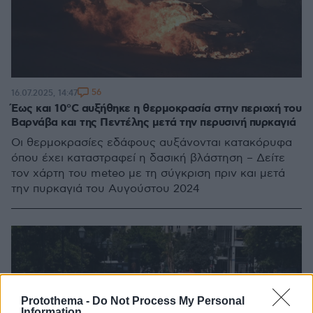
56
16.07.2025, 14:47
Έως και 10°C αυξήθηκε η θερμοκρασία στην περιοχή του
Βαρνάβα και της Πεντέλης μετά την περυσινή πυρκαγιά
Οι θερμοκρασίες εδάφους αυξάνονται κατακόρυφα
όπου έχει καταστραφεί η δασική βλάστηση – Δείτε
τον χάρτη του meteo με τη σύγκριση πριν και μετά
την πυρκαγιά του Αυγούστου 2024
Protothema -
Do Not Process My Personal
Information