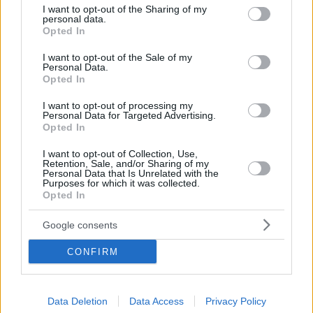
not limited to your visit or usage behaviour. You may click to
I want to opt-out of the Sharing of my
personal data.
grant or deny consent to Google and its third-party tags to
Opted In
use your data for below specified purposes in below Google
consent section.
I want to opt-out of the Sale of my
Personal Data.
Opted In
I want to opt-out of processing my
Personal Data for Targeted Advertising.
Opted In
I want to opt-out of Collection, Use,
Retention, Sale, and/or Sharing of my
Personal Data that Is Unrelated with the
19.05.2025, 10:51
Purposes for which it was collected.
Το car sharing ήρθε για να αλλάξει τη μετακίνηση στην
Opted In
πόλη
Google consents
Η Αθήνα μάς προκαλεί να κινούμαστε έξυπνα,
γρήγορα και χωρίς δεσμεύσεις. Κι εκεί ακριβώς
CONFIRM
έρχεται η λύση που αλλάζει τα πάντα: το Avis Car
Sharing.
Data Deletion
Data Access
Privacy Policy