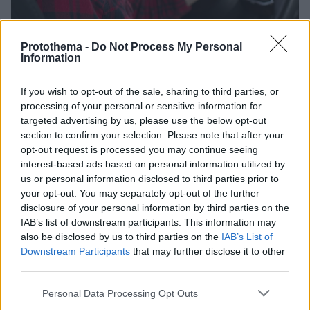
Protothema -
Do Not Process My Personal
Information
24.12.2025, 09:41
Αγορά μεταχειρισμένου χωρίς ρίσκο: Πώς το Cardom
If you wish to opt-out of the sale, sharing to third parties, or
αλλάζει τα δεδομένα
processing of your personal or sensitive information for
Η πλατφόρμα της Avis και της Skroutz φέρνει
targeted advertising by us, please use the below opt-out
διαφάνεια, ασφάλεια και 100% online διαδικασία, με
section to confirm your selection. Please note that after your
χρηματοδότηση από την Εθνική Τράπεζα
opt-out request is processed you may continue seeing
interest-based ads based on personal information utilized by
us or personal information disclosed to third parties prior to
your opt-out. You may separately opt-out of the further
disclosure of your personal information by third parties on the
IAB’s list of downstream participants. This information may
also be disclosed by us to third parties on the
IAB’s List of
Downstream Participants
that may further disclose it to other
third parties.
Please note that this website/app uses one or more Google
Personal Data Processing Opt Outs
services and may gather and store information including but