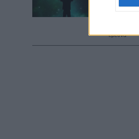
συνδέο
Η αίσθηση τ
μεγαλύτερη 
έρευνα