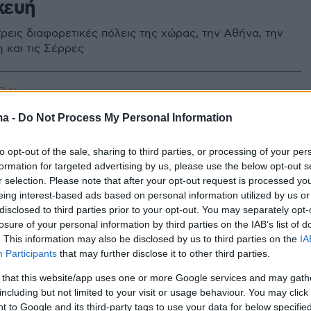
κευή
τρεις διαφορετικές πόλεις της χώρας, την Αθήνα, την
 και τις Σέρρες
26
ε βίντεο κλιπ που δείχνει
ma -
Do Not Process My Personal Information
και τραγουδίστρια να χορεύουν
to opt-out of the sale, sharing to third parties, or processing of your per
ιακά σε καθεδρικό ναό του
formation for targeted advertising by us, please use the below opt-out s
r selection. Please note that after your opt-out request is processed y
eing interest-based ads based on personal information utilized by us or
disclosed to third parties prior to your opt-out. You may separately opt-
δράσεων προκάλεσε το μουσικό βίντεο του «Άθεου» -
losure of your personal information by third parties on the IAB’s list of
 παραιτήθηκε και η Αρχιεπισκοπή του Τολέδου ζήτησε
. This information may also be disclosed by us to third parties on the
IA
ό το ποίμνιο
Participants
that may further disclose it to other third parties.
 that this website/app uses one or more Google services and may gath
68
8
including but not limited to your visit or usage behaviour. You may click 
οιός Σταύρος Σβήγκος δηλώνει
 to Google and its third-party tags to use your data for below specifi