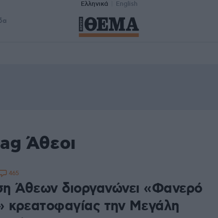
Ελληνικά
English
δα
tag Άθεοι
465
η Άθεων διοργανώνει «Φανερό
» κρεατοφαγίας την Μεγάλη