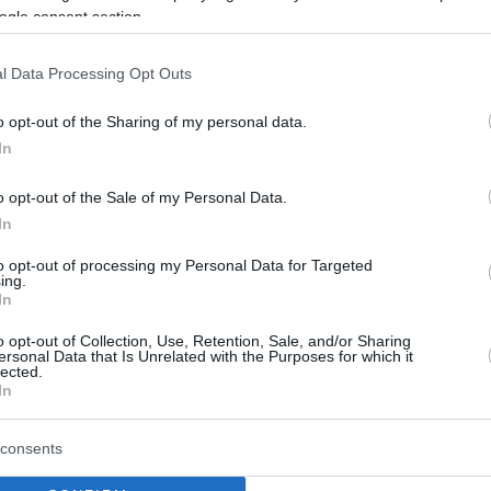
ogle consent section.
«Ο γάμος σε εκκλησία είναι
ια κοροϊδία»
l Data Processing Opt Outs
 το παιδί του, καθώς η σύζυγός του πιστεύει στον
o opt-out of the Sharing of my personal data.
In
o opt-out of the Sale of my Personal Data.
9
In
ιάνος υπουργός Παιδείας: Οι
to opt-out of processing my Personal Data for Targeted
έοι είναι... υπαρξιακά ζόμπι!
ing.
In
Μίλτον Ριμπέιρο απέδωσε τις αυτοκτονίες στην
o opt-out of Collection, Use, Retention, Sale, and/or Sharing
της
ersonal Data that Is Unrelated with the Purposes for which it
lected.
In
1
1
νοποιημένοι από τη ζωή όσοι
consents
υν ότι τα πάντα στον κόσμο...