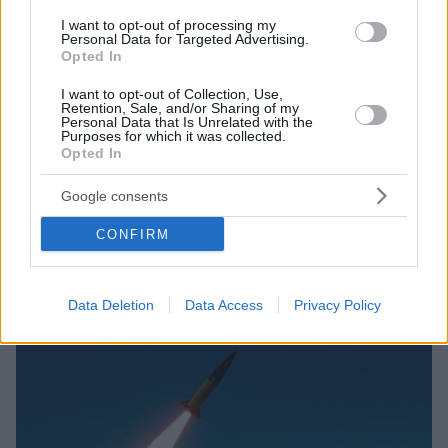
I want to opt-out of processing my
Personal Data for Targeted Advertising.
Opted In
I want to opt-out of Collection, Use,
Retention, Sale, and/or Sharing of my
Personal Data that Is Unrelated with the
Purposes for which it was collected.
Opted In
27
21.11.2024, 07:12
Τι δείχνει η χρήση πυραύλων Storm Shadow και
Google consents
ATACMS από τους Ουκρανούς - O ρόλος του Ντονμπάς
και η προσαρμογή του ρωσικού στρατού
CONFIRM
Οι Storm Shadows και τα ATACMS δεν μπορούν μόνα
τους να κερδίσουν για την Ουκρανία
Data Deletion
Data Access
Privacy Policy