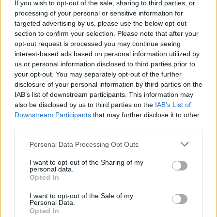
συστήματα S-400 στο Κουρσκ
If you wish to opt-out of the sale, sharing to third parties, or
processing of your personal or sensitive information for
Χθες οι Ουκρανοί εξαπέλυσαν νέα επίθεση με 8
targeted advertising by us, please use the below opt-out
πυραύλους ATACMS στο αεροδρόμιο Κουρσκ-
section to confirm your selection. Please note that after your
Βοστότσνι, με τους επτά εξ αυτών να καταρρίπτονται
opt-out request is processed you may continue seeing
και έναν να φτάνει στον στόχο, σύμφωνα με το
interest-based ads based on personal information utilized by
ρωσικό υπουργείο Άμυνας
us or personal information disclosed to third parties prior to
your opt-out. You may separately opt-out of the further
disclosure of your personal information by third parties on the
IAB’s list of downstream participants. This information may
also be disclosed by us to third parties on the
IAB’s List of
Downstream Participants
that may further disclose it to other
third parties.
Please note that this website/app uses one or more Google
Personal Data Processing Opt Outs
services and may gather and store information including but
not limited to your visit or usage behaviour. You may click to
I want to opt-out of the Sharing of my
personal data.
grant or deny consent to Google and its third-party tags to
Opted In
use your data for below specified purposes in below Google
consent section.
I want to opt-out of the Sale of my
Personal Data.
Opted In