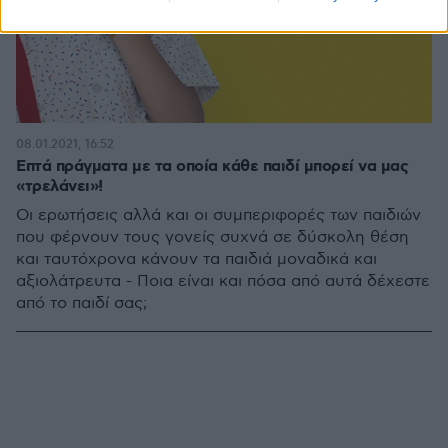
08.01.2021, 16:52
Επτά πράγματα με τα οποία κάθε παιδί μπορεί να μας
«τρελάνει»!
Οι ερωτήσεις αλλά και οι συμπεριφορές των παιδιών
που φέρνουν τους γονείς συχνά σε δύσκολη θέση
και ταυτόχρονα κάνουν τα παιδιά μοναδικά και
αξιολάτρευτα - Ποια είναι και πόσα από αυτά δέχεστε
από το παιδί σας;