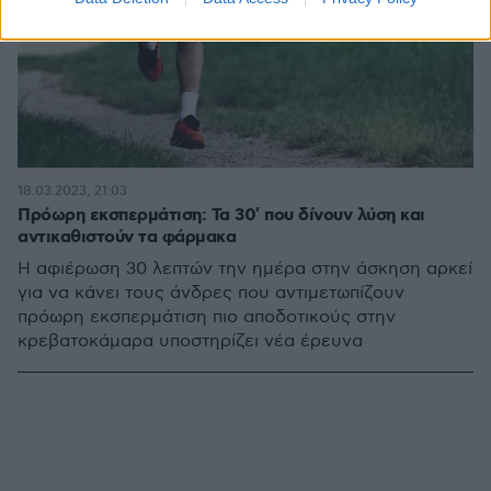
18.03.2023, 21:03
Πρόωρη εκσπερμάτιση: Τα 30′ που δίνουν λύση και
αντικαθιστούν τα φάρμακα
Η αφιέρωση 30 λεπτών την ημέρα στην άσκηση αρκεί
για να κάνει τους άνδρες που αντιμετωπίζουν
πρόωρη εκσπερμάτιση πιο αποδοτικούς στην
κρεβατοκάμαρα υποστηρίζει νέα έρευνα