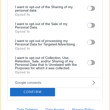
services and may gather and store information including but
Έξι εύκολες ασκήσεις που αντιμετωπίζουν την ακράτεια
not limited to your visit or usage behaviour. You may click to
I want to opt-out of the Sharing of my
ούρων
personal data.
grant or deny consent to Google and its third-party tags to
Opted In
Έξι ασκήσεις ενδυνάμωσης του πυελικού εδάφους,
use your data for below specified purposes in below Google
με στόχο τον έλεγχο των μυών της περιοχής και την
consent section.
I want to opt-out of the Sale of my
αποτροπή της ακράτειας ούρων από την καθηγήτρια
Personal Data.
Opted In
φυσικής αγωγής, Ελευθερία Αναγνωστοπούλου
I want to opt-out of processing my
Personal Data for Targeted Advertising.
Opted In
I want to opt-out of Collection, Use,
Retention, Sale, and/or Sharing of my
Personal Data that Is Unrelated with the
Purposes for which it was collected.
Opted In
Google consents
CONFIRM
Data Deletion
Data Access
Privacy Policy