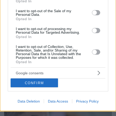
Opted In
use your data for below specified purposes in below Google
consent section.
I want to opt-out of the Sale of my
Personal Data.
Opted In
I want to opt-out of processing my
Personal Data for Targeted Advertising.
Opted In
31
11.11.2022, 08:45
Παραλίγο... ασφαλτόστρωση στη Θεσσαλονίκη -
I want to opt-out of Collection, Use,
Άφησαν το σημείο που είχε σταθμεύσει αυτοκίνητο
Retention, Sale, and/or Sharing of my
Personal Data that Is Unrelated with the
Purposes for which it was collected.
Συνεργεία του Δήμου Κορδελιού-Ευόσμου
Opted In
πραγματοποίησαν ασφαλτόστρωση σε δρόμο, εκτός…
από ένα σημείο
Google consents
CONFIRM
Data Deletion
Data Access
Privacy Policy