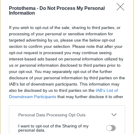
Ασφαλτόστρωση για... κλάματα στην Ηλεία σε δρόμο με
Protothema -
Do Not Process My Personal
κολώνες της ΔΕΗ στη μέση
Information
Tο συνεργείο έκανε την ασφαλτόστρωση και
αποχώρησε με τις κολώνες της ΔΕΗ στη μέση του
If you wish to opt-out of the sale, sharing to third parties, or
δρόμου
processing of your personal or sensitive information for
targeted advertising by us, please use the below opt-out
section to confirm your selection. Please note that after your
opt-out request is processed you may continue seeing
interest-based ads based on personal information utilized by
us or personal information disclosed to third parties prior to
your opt-out. You may separately opt-out of the further
disclosure of your personal information by third parties on the
IAB’s list of downstream participants. This information may
also be disclosed by us to third parties on the
IAB’s List of
Downstream Participants
that may further disclose it to other
third parties.
Please note that this website/app uses one or more Google
Personal Data Processing Opt Outs
services and may gather and store information including but
not limited to your visit or usage behaviour. You may click to
I want to opt-out of the Sharing of my
personal data.
grant or deny consent to Google and its third-party tags to